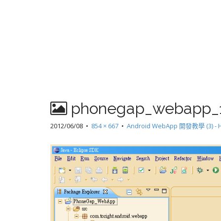
phonegap_webapp_
2012/06/08
•
854 × 667
•
Android WebApp 開發教學 (3) -