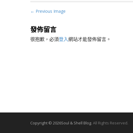
P
← Previous Image
o
s
發佈留言
t
很抱歉，必須
登入
網站才能發佈留言。
n
a
v
i
g
a
t
i
o
n
Copyright © 2026
Soul & Shell Blog
. All Rights Reserved.