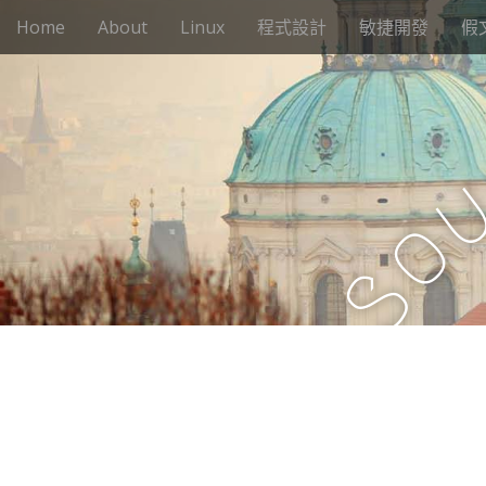
M
S
Home
About
Linux
程式設計
敏捷開發
假
k
a
i
i
p
n
t
m
o
e
c
n
o
n
u
o
t
e
S
n
t