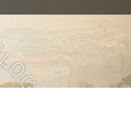
B
l
o
g