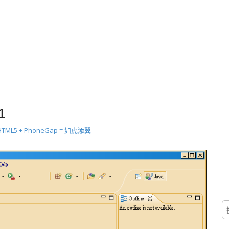
1
 HTML5 + PhoneGap = 如虎添翼
搜
尋
關