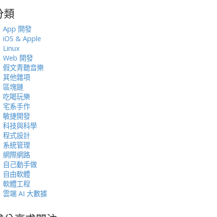
分類
:
App 開發
iOS & Apple
Linux
Web 開發
假文青聽音樂
其他雜項
區塊鏈
吃喝玩樂
宅系手作
敏捷開發
科技與科學
程式設計
系統管理
網際網路
自己動手做
自由軟體
軟體工程
雲端 AI 大數據