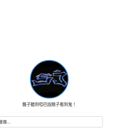
聾子聽到啞巴說瞎子看到鬼！