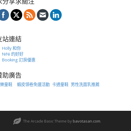
求分享求關注
友站連結
Holly 和你
NiNi 的好好
Booking 訂房優惠
贊助廣告
樂童鞋
蝦皮領卷免運活動
卡通童鞋
男性洗面乳推薦
The Arcade Basic Theme by
bavotasan.com
.