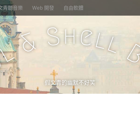
文青聽音樂
Web 開發
自由軟體
h
S
e
l
&
l
l
u
假文青的幽默不好笑