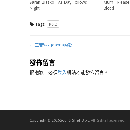
Sarah Blasko - As Day Follows
Múm - Please
Night
Bleed
Tags:
R&B
P
← 王若琳 - Joanna的愛
o
s
發佈留言
t
很抱歉，必須
登入
網站才能發佈留言。
n
a
v
i
g
a
t
Copyright © 2026
Soul & Shell Blog
. All Rights Reserved.
i
o