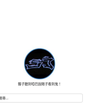
聾子聽到啞巴說瞎子看到鬼！