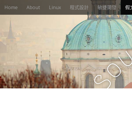
M
S
Home
About
Linux
程式設計
敏捷開發
假
k
a
i
i
p
n
t
m
o
e
c
n
o
n
u
o
t
e
S
n
t