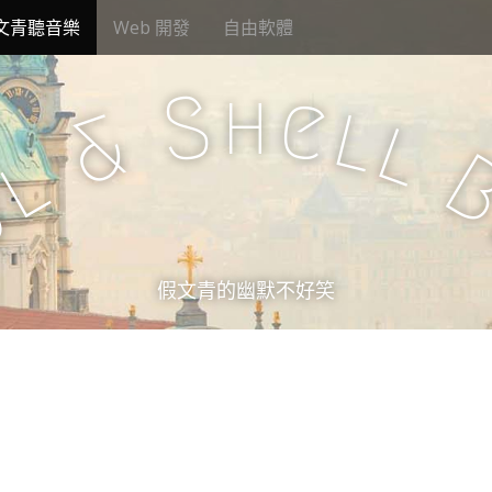
文青聽音樂
Web 開發
自由軟體
h
S
e
l
&
l
l
u
假文青的幽默不好笑