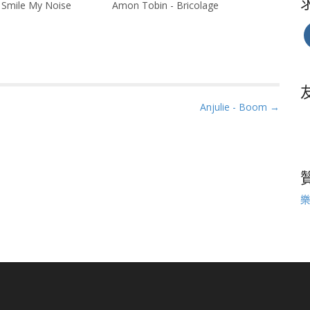
 Smile My Noise
Amon Tobin - Bricolage
Anjulie - Boom →
樂