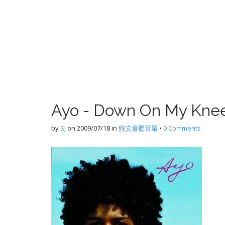
Ayo - Down On My Kne
by
SJ
on
2009/07/18
in
假文青聽音樂
•
0 Comments