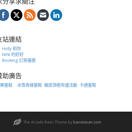
求分享求關注
友站連結
Holly 和你
NiNi 的好好
Booking 訂房優惠
贊助廣告
樂童鞋
冰雪奇緣童鞋
蝦皮領卷免運活動
卡通童鞋
The Arcade Basic Theme by
bavotasan.com
.