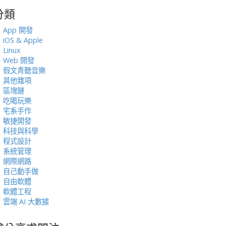
分類
:
App 開發
iOS & Apple
Linux
Web 開發
假文青聽音樂
其他雜項
區塊鏈
吃喝玩樂
宅系手作
敏捷開發
科技與科學
程式設計
系統管理
網際網路
自己動手做
自由軟體
軟體工程
雲端 AI 大數據