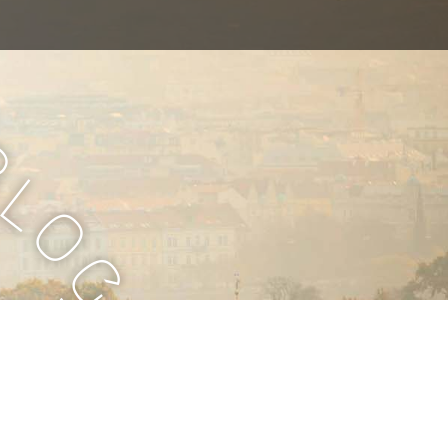
B
l
o
g