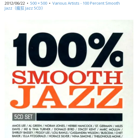
2012/06/22
•
500 × 500
•
Various Artists - 100 Percent Smooth
Jazz（瘋狂 Jazz 5CD）