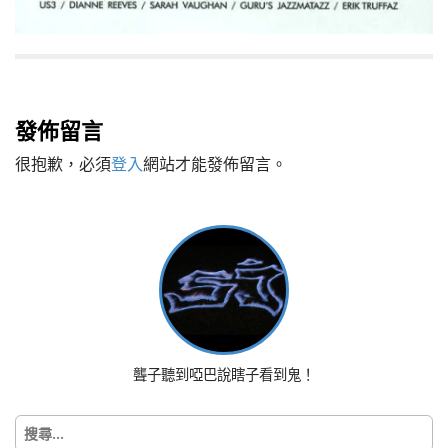
P
o
發佈留言
s
t
很抱歉，必須
登入
網站才能發佈留言。
n
a
v
i
g
a
t
i
o
聾子聽到啞巴說瞎子看到鬼！
n
搜
尋