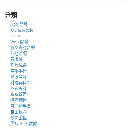
關
鍵
分類
字:
App 開發
iOS & Apple
Linux
Web 開發
假文青聽音樂
其他雜項
區塊鏈
吃喝玩樂
宅系手作
敏捷開發
科技與科學
程式設計
系統管理
網際網路
自己動手做
自由軟體
軟體工程
雲端 AI 大數據