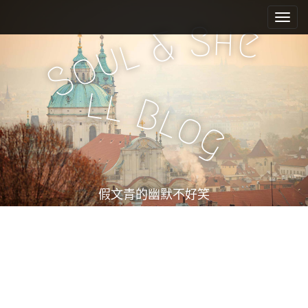
M
S
k
a
S
h
e
&
i
l
i
u
o
p
n
S
t
m
o
l
l
e
c
B
l
o
n
o
g
n
u
t
e
n
t
假文青的幽默不好笑