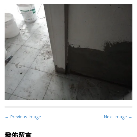
P
← Previous Image
Next Image →
o
s
發佈留言