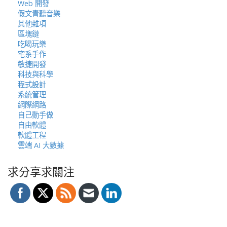
Web 開發
假文青聽音樂
其他雜項
區塊鏈
吃喝玩樂
宅系手作
敏捷開發
科技與科學
程式設計
系統管理
網際網路
自己動手做
自由軟體
軟體工程
雲端 AI 大數據
求分享求關注