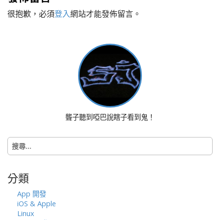
t
很抱歉，必須
登入
網站才能發佈留言。
n
a
v
i
g
a
t
i
o
聾子聽到啞巴說瞎子看到鬼！
n
搜
尋
關
鍵
分類
字:
App 開發
iOS & Apple
Linux