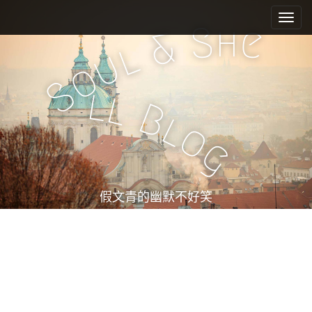
M
S
k
a
h
S
e
&
i
i
l
u
p
n
o
t
m
S
o
l
l
e
c
B
l
n
o
o
n
u
g
t
e
n
t
假文青的幽默不好笑