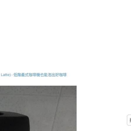
fè Latte) - 低階義式咖啡機也能泡出好咖啡
搜
尋
關