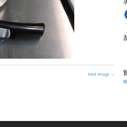
Next Image →
樂