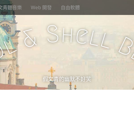
文青聽音樂
Web 開發
自由軟體
S
h
e
l
&
l
l
u
假文青的幽默不好笑