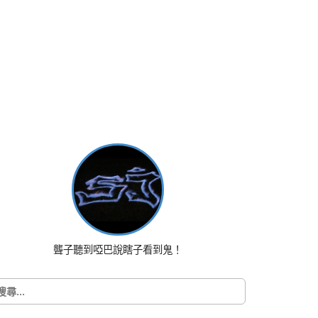
聾子聽到啞巴說瞎子看到鬼！