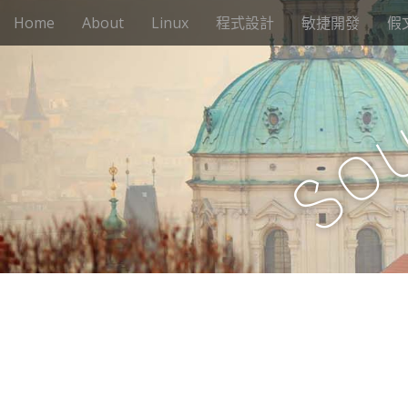
M
S
Home
About
Linux
程式設計
敏捷開發
假
k
a
i
i
p
n
t
m
o
e
c
o
n
o
n
S
u
t
e
n
t