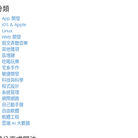
分類
:
App 開發
iOS & Apple
Linux
Web 開發
假文青聽音樂
其他雜項
區塊鏈
吃喝玩樂
宅系手作
敏捷開發
科技與科學
程式設計
系統管理
網際網路
自己動手做
自由軟體
軟體工程
雲端 AI 大數據