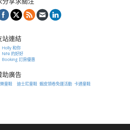
求分享求關注
友站連結
Holly 和你
NiNi 的好好
Booking 訂房優惠
贊助廣告
樂童鞋
迪士尼童鞋
蝦皮領卷免運活動
卡通童鞋