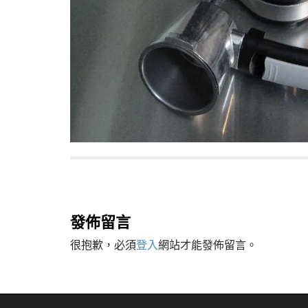
P
o
s
發佈留言
t
很抱歉，必須
登入
網站才能發佈留言。
n
a
v
i