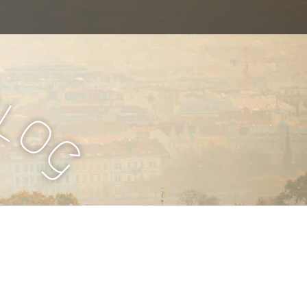
B
l
o
g