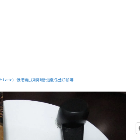
ffè Latte) - 低階義式咖啡機也能泡出好咖啡
搜
尋
關