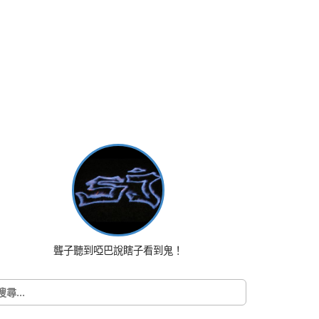
聾子聽到啞巴說瞎子看到鬼！