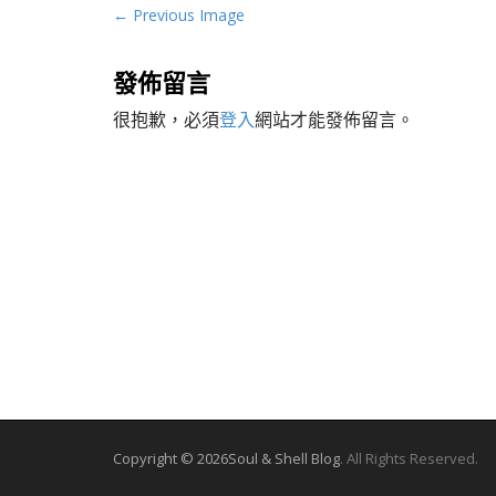
P
← Previous Image
o
s
發佈留言
t
很抱歉，必須
登入
網站才能發佈留言。
n
a
v
i
g
a
t
i
o
n
Copyright © 2026
Soul & Shell Blog
. All Rights Reserved.