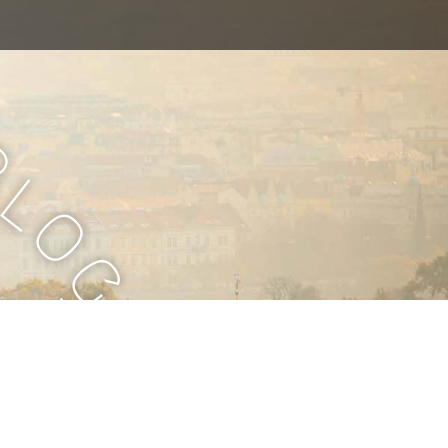
B
l
o
g