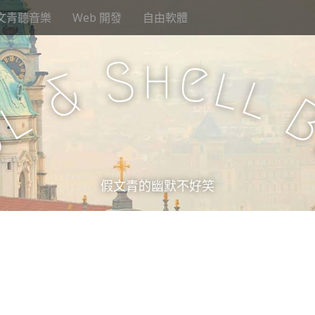
文青聽音樂
Web 開發
自由軟體
h
S
e
l
&
l
l
u
假文青的幽默不好笑