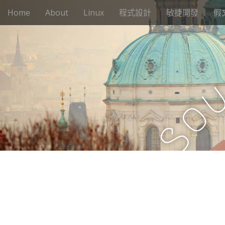
M
S
Home
About
Linux
程式設計
敏捷開發
假
k
a
i
i
p
n
t
m
o
e
c
n
o
n
u
o
t
e
S
n
t