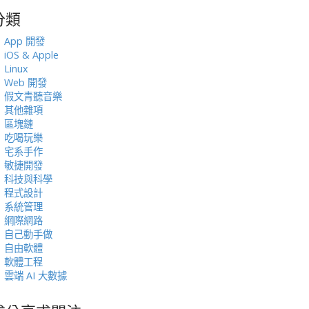
分類
:
App 開發
iOS & Apple
Linux
Web 開發
假文青聽音樂
其他雜項
區塊鏈
吃喝玩樂
宅系手作
敏捷開發
科技與科學
程式設計
系統管理
網際網路
自己動手做
自由軟體
軟體工程
雲端 AI 大數據