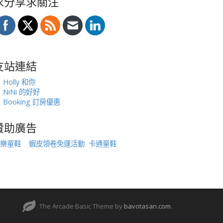
求分享求關注
友站連結
Holly 和你
NiNi 的好好
Booking 訂房優惠
贊助廣告
樂童鞋
蝦皮領卷免運活動
卡通童鞋
The Arcade Basic Theme by
bavotasan.com
.