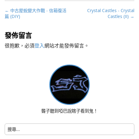
P
← 中古屋蛻變大作戰 - 信箱復活
Crystal Castles - Crystal
篇 (DIY)
Castles (II) →
o
s
t
發佈留言
n
很抱歉，必須
登入
網站才能發佈留言。
a
v
i
g
a
t
i
o
n
聾子聽到啞巴說瞎子看到鬼！
搜
尋
關