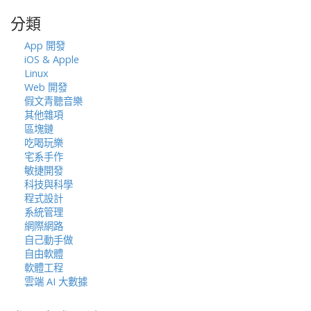
鍵
分類
字:
App 開發
iOS & Apple
Linux
Web 開發
假文青聽音樂
其他雜項
區塊鏈
吃喝玩樂
宅系手作
敏捷開發
科技與科學
程式設計
系統管理
網際網路
自己動手做
自由軟體
軟體工程
雲端 AI 大數據