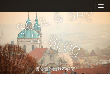
M
S
k
a
S
h
e
&
i
l
i
u
o
p
n
S
t
m
o
l
l
e
c
B
l
o
n
o
g
n
u
t
e
n
t
假文青的幽默不好笑