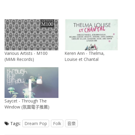
Various Artists - M100
Keren Ann - Thelma,
(MiMi Records)
Louise et Chantal
Saycet - Through The
Window (氛圍電子推薦)
Tags:
Dream Pop
Folk
音樂