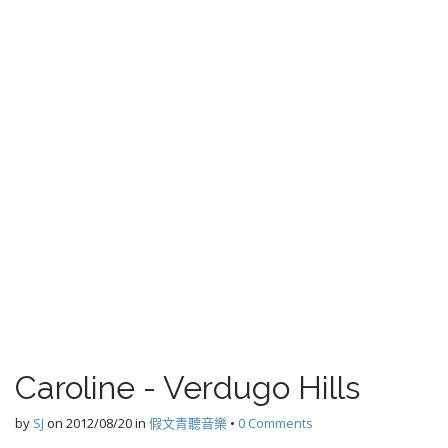
Caroline - Verdugo Hills
by
SJ
on
2012/08/20
in
假文青聽音樂
•
0 Comments