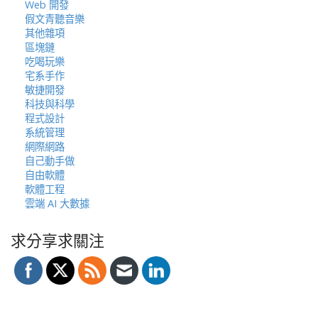
Web 開發
假文青聽音樂
其他雜項
區塊鏈
吃喝玩樂
宅系手作
敏捷開發
科技與科學
程式設計
系統管理
網際網路
自己動手做
自由軟體
軟體工程
雲端 AI 大數據
求分享求關注