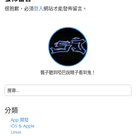
t
很抱歉，必須
登入
網站才能發佈留言。
n
a
v
i
g
a
t
i
o
聾子聽到啞巴說瞎子看到鬼！
n
搜
尋
關
鍵
分類
字:
App 開發
iOS & Apple
Linux