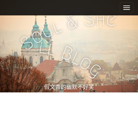
M
S
k
a
h
S
e
&
i
i
l
u
p
n
o
t
m
S
o
l
l
e
c
B
l
n
o
o
n
u
g
t
e
n
t
假文青的幽默不好笑