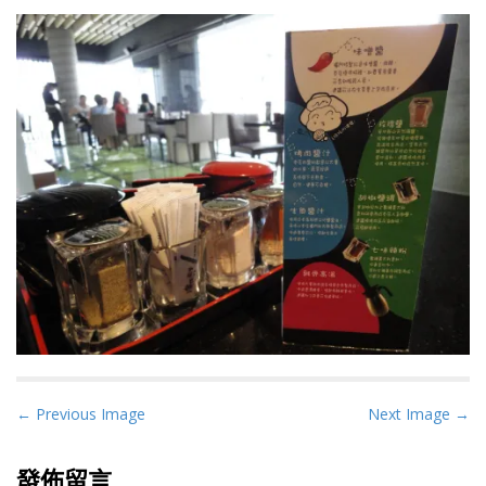
P
← Previous Image
Next Image →
o
s
發佈留言