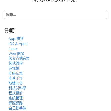
n
搜
尋
關
鍵
分類
字:
App 開發
iOS & Apple
Linux
Web 開發
假文青聽音樂
其他雜項
區塊鏈
吃喝玩樂
宅系手作
敏捷開發
科技與科學
程式設計
系統管理
網際網路
自己動手做