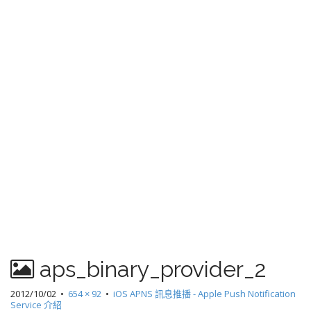
aps_binary_provider_2
2012/10/02
•
654 × 92
•
iOS APNS 訊息推播 - Apple Push Notification
Service 介紹