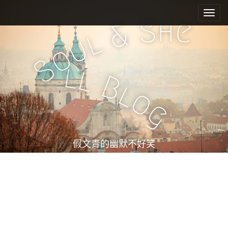
M
S
k
a
h
S
e
&
i
i
l
u
p
n
o
t
m
S
o
l
l
e
c
B
l
n
o
o
n
u
g
t
e
n
t
假文青的幽默不好笑