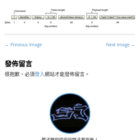
P
← Previous Image
Next Image →
o
s
發佈留言
t
很抱歉，必須
登入
網站才能發佈留言。
n
a
v
i
g
a
t
i
o
聾子聽到啞巴說瞎子看到鬼！