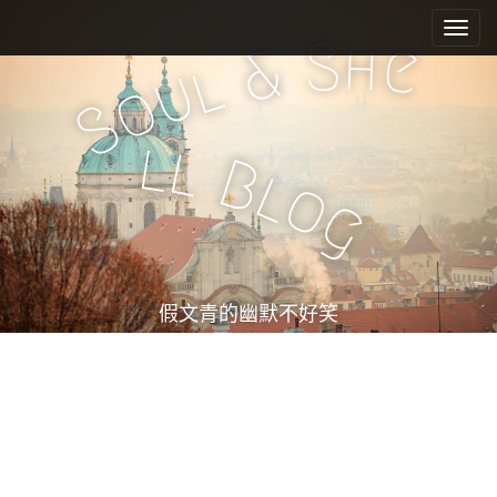
M
S
k
a
S
h
e
&
i
l
i
u
o
p
n
S
t
m
o
l
l
e
c
B
l
o
n
o
g
n
u
t
e
n
t
假文青的幽默不好笑