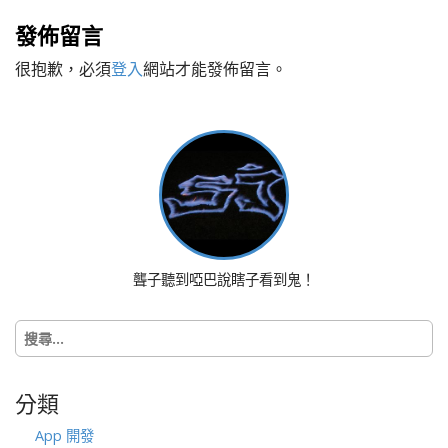
s
發佈留言
t
很抱歉，必須
登入
網站才能發佈留言。
n
a
v
i
g
a
t
i
o
聾子聽到啞巴說瞎子看到鬼！
n
搜
尋
關
鍵
分類
字:
App 開發