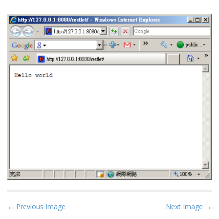
P
← Previous Image
Next Image →
o