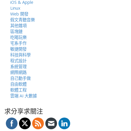
iOS & Apple
Linux
Web 開發
假文青聽音樂
其他雜項
區塊鏈
吃喝玩樂
宅系手作
敏捷開發
科技與科學
程式設計
系統管理
網際網路
自己動手做
自由軟體
軟體工程
雲端 AI 大數據
求分享求關注