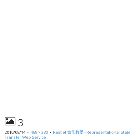
3
2010/09/14
•
469 × 380
•
Restlet 實作教學 - Representational State
Transfer Web Service