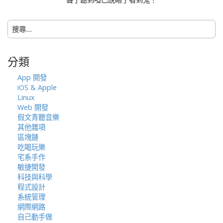
搜
尋
關
鍵
分類
字:
App 開發
iOS & Apple
Linux
Web 開發
假文青聽音樂
其他雜項
區塊鏈
吃喝玩樂
宅系手作
敏捷開發
科技與科學
程式設計
系統管理
網際網路
自己動手做