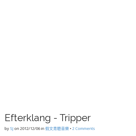
Efterklang - Tripper
by
SJ
on
2012/12/06
in
假文青聽音樂
•
2 Comments