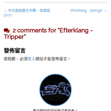
P
← 中古屋蛻變大作戰 – 貼壁紙
Efterklang - Springer →
(DIY)
o
s
t
2 comments for “
Efterklang -
n
Tripper
”
a
v
發佈留言
i
g
很抱歉，必須
登入
網站才能發佈留言。
a
t
i
o
n
聾子聽到啞巴說瞎子看到鬼！