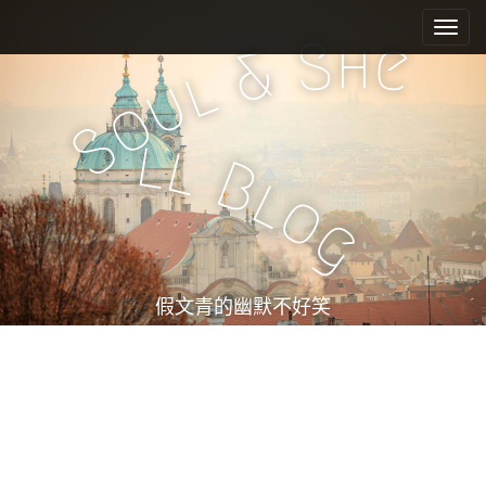
M
S
k
a
h
S
e
&
i
i
l
u
p
n
o
t
m
S
o
l
l
e
c
B
l
n
o
o
n
u
g
t
e
n
t
假文青的幽默不好笑