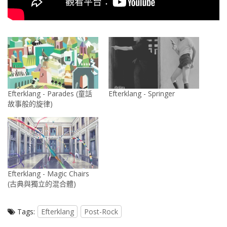
Efterklang - Parades (童話
Efterklang - Springer
故事般的旋律)
Efterklang - Magic Chairs
(古典與獨立的混合體)
Tags:
Efterklang
Post-Rock