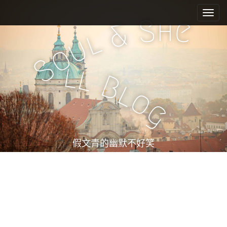
M
S
k
a
h
S
e
&
i
i
l
u
p
n
o
t
m
S
o
l
l
e
c
B
l
n
o
o
n
u
g
t
e
n
t
假文青的幽默不好笑