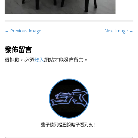
P
← Previous Image
Next Image →
o
s
發佈留言
t
很抱歉，必須
登入
網站才能發佈留言。
n
a
v
i
g
a
t
i
o
聾子聽到啞巴說瞎子看到鬼！
n