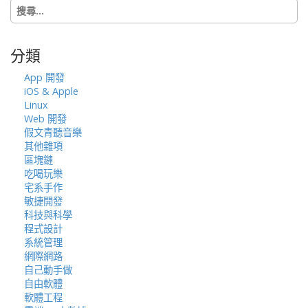
搜
尋
關
鍵
分類
字:
App 開發
iOS & Apple
Linux
Web 開發
假文青聽音樂
其他雜項
區塊鏈
吃喝玩樂
宅系手作
敏捷開發
科技與科學
程式設計
系統管理
網際網路
自己動手做
自由軟體
軟體工程