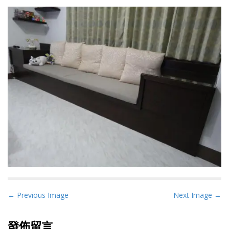
P
← Previous Image
Next Image →
o
s
發佈留言