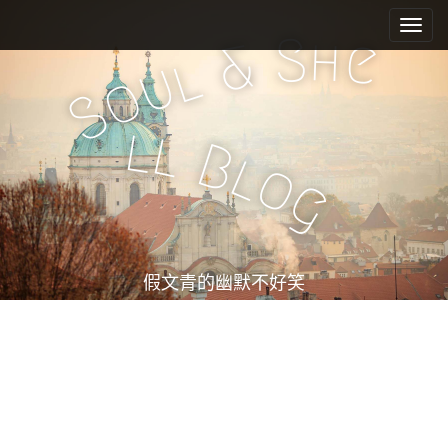
M
S
k
a
S
h
e
&
i
l
i
u
o
p
n
S
t
m
o
l
l
e
c
B
l
o
n
o
g
n
u
t
e
n
t
假文青的幽默不好笑