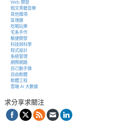
Web 開發
假文青聽音樂
其他雜項
區塊鏈
吃喝玩樂
宅系手作
敏捷開發
科技與科學
程式設計
系統管理
網際網路
自己動手做
自由軟體
軟體工程
雲端 AI 大數據
求分享求關注