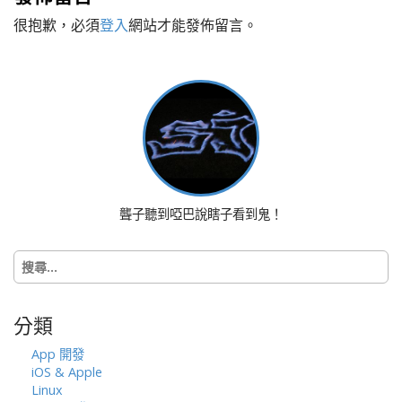
t
很抱歉，必須
登入
網站才能發佈留言。
n
a
v
i
g
a
t
i
o
聾子聽到啞巴說瞎子看到鬼！
n
搜
尋
關
鍵
分類
字:
App 開發
iOS & Apple
Linux