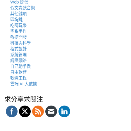
Web 開發
假文青聽音樂
其他雜項
區塊鏈
吃喝玩樂
宅系手作
敏捷開發
科技與科學
程式設計
系統管理
網際網路
自己動手做
自由軟體
軟體工程
雲端 AI 大數據
求分享求關注