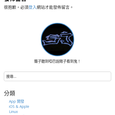
t
很抱歉，必須
登入
網站才能發佈留言。
n
a
v
i
g
a
t
i
o
聾子聽到啞巴說瞎子看到鬼！
n
搜
尋
關
鍵
分類
字:
App 開發
iOS & Apple
Linux