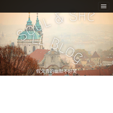
M
S
k
a
h
S
e
&
i
i
l
u
p
n
o
t
m
S
o
l
l
e
c
B
l
n
o
o
n
u
g
t
e
n
t
假文青的幽默不好笑