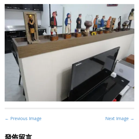
P
← Previous Image
Next Image →
o
s
發佈留言