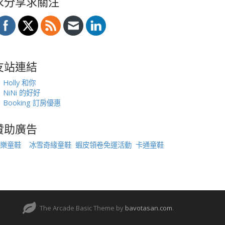
求分享求關注
友站連結
Holly 和你
NiNi 的好好
Booking 訂房優惠
贊助廣告
樂童鞋
冰雪奇緣童鞋
蝦皮領卷免運活動
卡通童鞋
The Arcade Basic Theme by
bavotasan.com
.