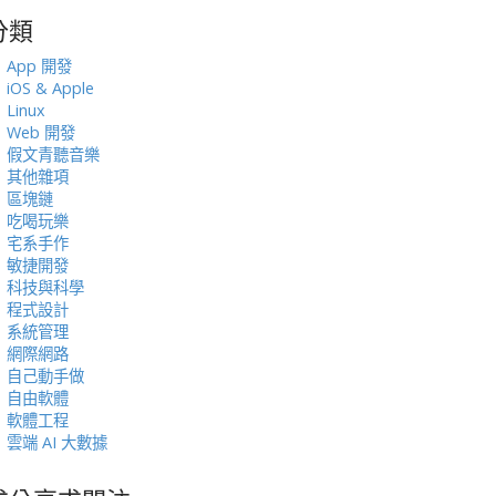
分類
:
App 開發
iOS & Apple
Linux
Web 開發
假文青聽音樂
其他雜項
區塊鏈
吃喝玩樂
宅系手作
敏捷開發
科技與科學
程式設計
系統管理
網際網路
自己動手做
自由軟體
軟體工程
雲端 AI 大數據