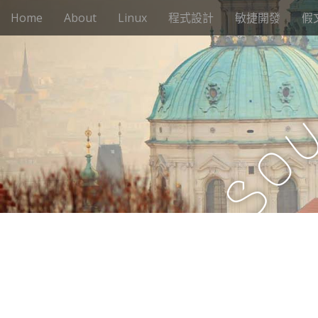
M
S
Home
About
Linux
程式設計
敏捷開發
假
k
a
i
i
p
n
t
m
o
e
c
n
o
n
u
o
t
e
S
n
t