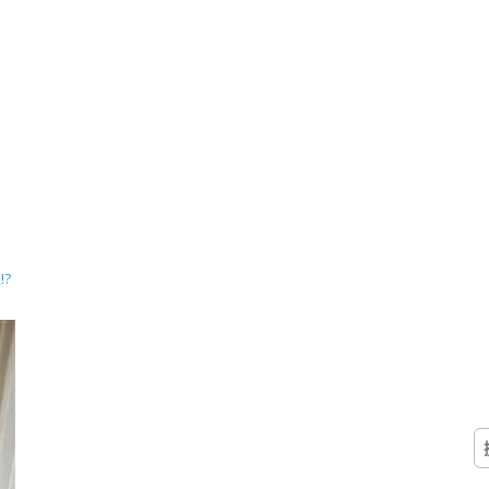
?
搜
尋
關