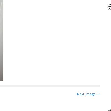
鍵
字
Next Image →