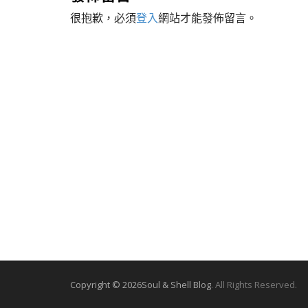
t
很抱歉，必須
登入
網站才能發佈留言。
n
a
v
i
g
a
t
i
o
n
Copyright © 2026
Soul & Shell Blog
. All Rights Reserved.