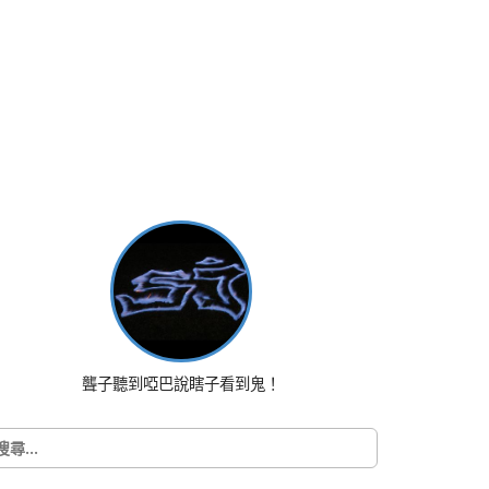
聾子聽到啞巴說瞎子看到鬼！