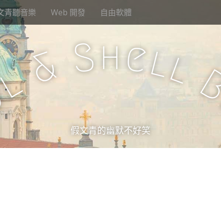
文青聽音樂
Web 開發
自由軟體
h
S
e
l
&
l
l
u
假文青的幽默不好笑