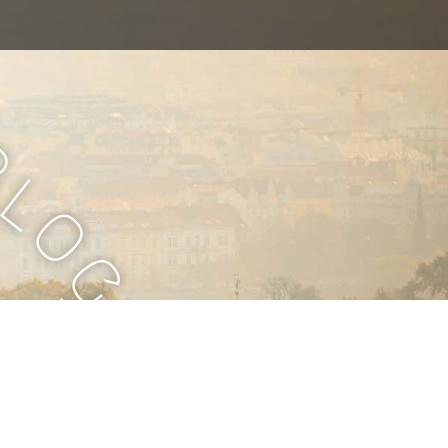
B
l
o
g