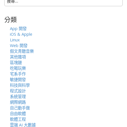
尋
關
鍵
分類
字:
App 開發
iOS & Apple
Linux
Web 開發
假文青聽音樂
其他雜項
區塊鏈
吃喝玩樂
宅系手作
敏捷開發
科技與科學
程式設計
系統管理
網際網路
自己動手做
自由軟體
軟體工程
雲端 AI 大數據