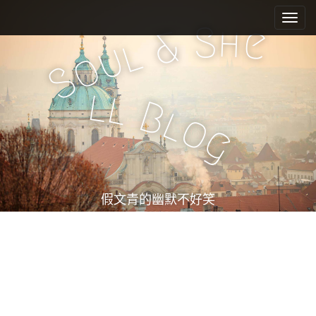
M
S
k
a
S
h
e
&
i
l
i
u
o
p
n
S
t
m
o
l
l
e
c
B
l
o
n
o
g
n
u
t
e
n
t
假文青的幽默不好笑