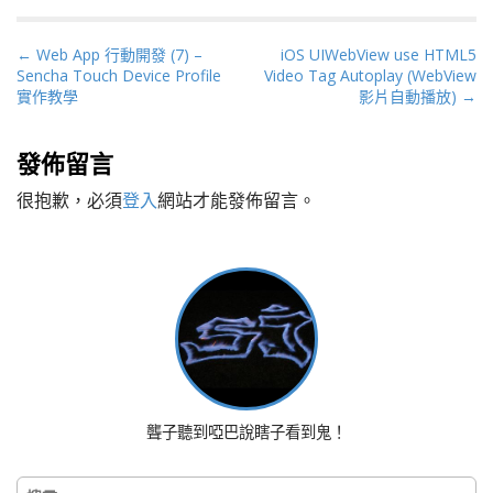
P
← Web App 行動開發 (7) –
iOS UIWebView use HTML5
Sencha Touch Device Profile
Video Tag Autoplay (WebView
o
實作教學
影片自動播放) →
s
t
n
發佈留言
a
很抱歉，必須
登入
網站才能發佈留言。
v
i
g
a
t
i
o
n
聾子聽到啞巴說瞎子看到鬼！
搜