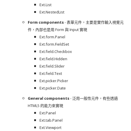
Ext.List
Ext.NestedList
Form components
- 表單元件，主要是實作輸入視覺元
件，內部也是用 Form 與 Input 實現
Ext.form.Panel
Ext.form.FieldSet
Ext.field.Checkbox
Ext.field.Hidden
Ext.field.Slider
Ext.field.Text
Ext.picker.Picker
Ext.picker.Date
General components
- 泛用一般性元件，有些透過
HTML5 的能力來實現
Ext.Panel
Ext.tab.Panel
Ext.Viewport