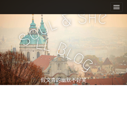
M
S
k
a
h
S
e
&
i
i
l
u
p
n
o
t
m
S
o
l
l
e
c
B
l
n
o
o
n
u
g
t
e
n
t
假文青的幽默不好笑