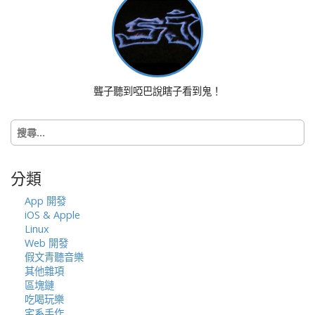
g
a
t
i
o
聾子聽到啞巴說瞎子看到鬼！
n
搜
尋
關
鍵
分類
字:
App 開發
iOS & Apple
Linux
Web 開發
假文青聽音樂
其他雜項
區塊鏈
吃喝玩樂
宅系手作