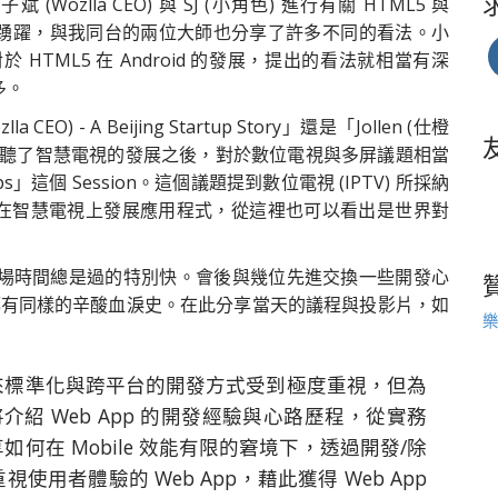
(Wozlla CEO) 與 SJ (小角色) 進行有關 HTML5 與
相當踴躍，與我同台的兩位大師也分享了許多不同的看法。小
TML5 在 Android 的發展，提出的看法就相當有深
多。
- A Beijing Startup Story」還是「Jollen (仕橙
由於我早上聽了智慧電視的發展之後，對於數位電視與多屏議題相當
」這個 Session。這個議題提到數位電視 (IPTV) 所採納
5 技術在智慧電視上發展應用程式，從這裡也可以看出是世界對
場時間總是過的特別快。會後與幾位先進交換一些開發心
 都有同樣的辛酸血淚史。在此分享當天的議程與投影片，如
樂
來標準化與跨平台的開發方式受到極度重視，但為
將介紹 Web App 的開發經驗與心路歷程，從實務
在 Mobile 效能有限的窘境下，透過開發/除
用者體驗的 Web App，藉此獲得 Web App