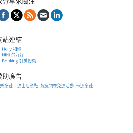
求分享求關注
友站連結
Holly 和你
NiNi 的好好
Booking 訂房優惠
贊助廣告
樂童鞋
迪士尼童鞋
蝦皮領卷免運活動
卡通童鞋