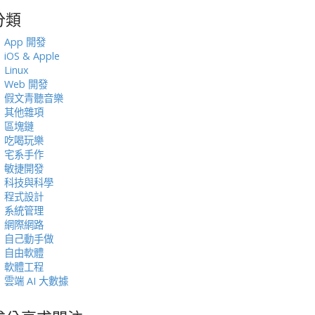
分類
:
App 開發
iOS & Apple
Linux
Web 開發
假文青聽音樂
其他雜項
區塊鏈
吃喝玩樂
宅系手作
敏捷開發
科技與科學
程式設計
系統管理
網際網路
自己動手做
自由軟體
軟體工程
雲端 AI 大數據