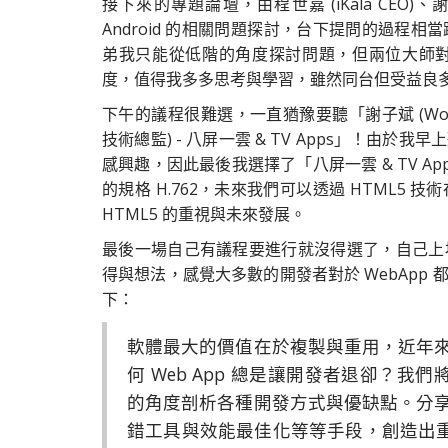
接下來的專題論壇，由程世嘉 (iKala CEO)、謝子斌 
Android 的相關問題探討，台下提問的過程
弟我只能從低階的角度探討問題，但兩位大師對於 H
度，值得我多多思考與學習，雖然同台但受益良
下午的議程很難選，一直猶豫要聽「謝子斌 (Wozlla CEO) 
技術總監) - 八屏一雲 & TV Apps」！
感興趣，因此最後我選擇了「八屏一雲 & TV Apps
的規格 H.762，未來我們可以透過 HTML
HTML5 的重視與未來發展。
最後一場自己有議程要進行就沒得選了，自己上
得與想法，感覺大多數的開發者對於 WebApp
下：
軟體最大的價值在於複製與重用，近年
何 Web App 總是讓開發者退卻？我們
的角度剖析各種開發方式與優缺點。分享如何
錯工具與效能最佳化等等手段，創造出重視使