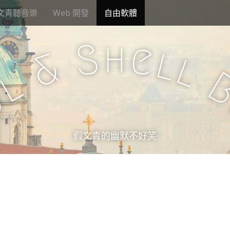
文青聽音樂
Web 開發
自由軟體
h
S
e
l
&
l
l
u
假文青的幽默不好笑