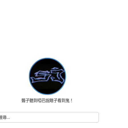
聾子聽到啞巴說瞎子看到鬼！