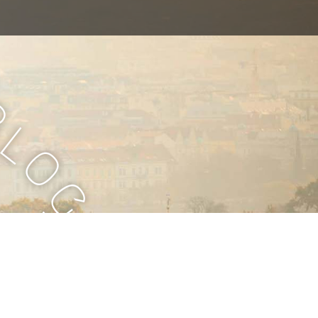
B
l
o
g