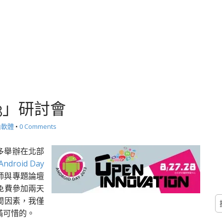
013」研討會
由軟體
•
0 Comments
多舉辦在北部
Android Day
講師與專題論壇
免費參加兩天
搜
間因素，我僅
尋
滿可惜的。
關