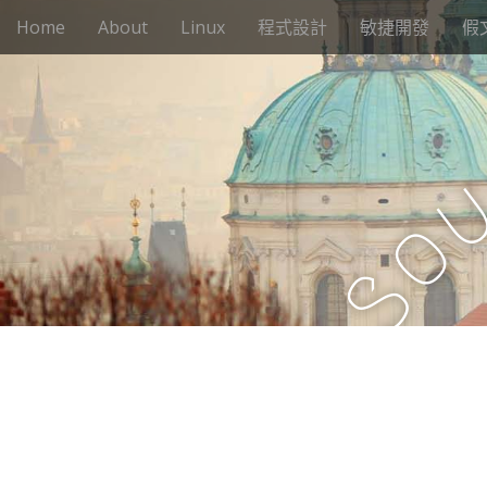
M
S
Home
About
Linux
程式設計
敏捷開發
假
k
a
i
i
p
n
t
m
o
e
c
n
o
n
u
o
t
e
S
n
t