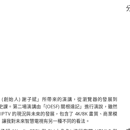
鍵
字
EO (創始人) 謝子斌」所帶來的演講，從瀏覽器的發展到
歷史課。第二場演講由「(OESF) 關根達記」進行演說，雖然
TV 的現況與未來的發展，包含了 4K/8K 畫質、商業模
，讓我對未來智慧電視有另一種不同的看法。