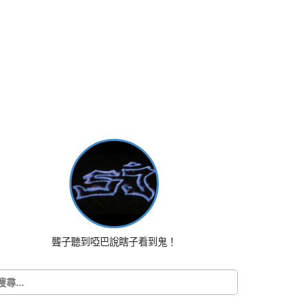
聾子聽到啞巴說瞎子看到鬼！