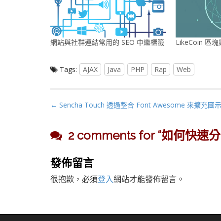
網站與社群連結常用的 SEO 中繼標籤
LikeCoin
Tags:
AJAX
Java
PHP
Rap
Web
P
← Sencha Touch 透過整合 Font Awesome 來擴充圖
o
s
2 comments for “
如何快速分享資
t
n
發佈留言
a
v
很抱歉，必須
登入
網站才能發佈留言。
i
g
a