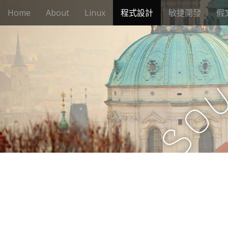
M
S
Home
About
Linux
程式設計
敏捷開發
假
k
a
i
i
p
n
t
m
o
e
c
n
o
n
u
o
t
e
S
n
t