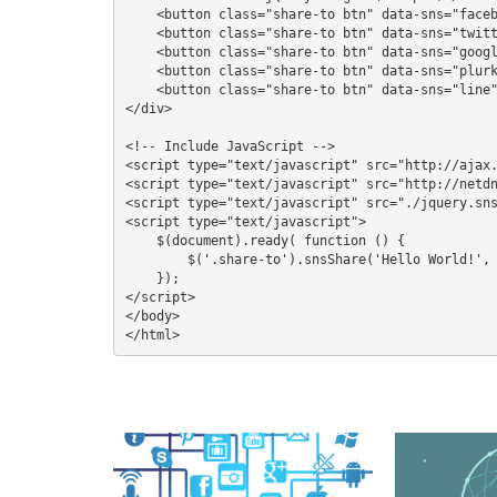
    <button class="share-to btn" data-sns="faceb
    <button class="share-to btn" data-sns="twitt
    <button class="share-to btn" data-sns="googl
    <button class="share-to btn" data-sns="plurk
    <button class="share-to btn" data-sns="line"
</div>

<!-- Include JavaScript -->

<script type="text/javascript" src="http://ajax.
<script type="text/javascript" src="http://netdn
<script type="text/javascript" src="./jquery.sns
<script type="text/javascript">

    $(document).ready( function () {

        $('.share-to').snsShare('Hello World!', 
    });

</script>

</body>

</html>