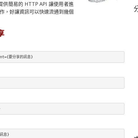
易的 HTTP API 讓使用者進
鍵
字
實作，好讓資訊可以快速流通到幾個
享
ontent={要分享的訊息}
}
的訊息}