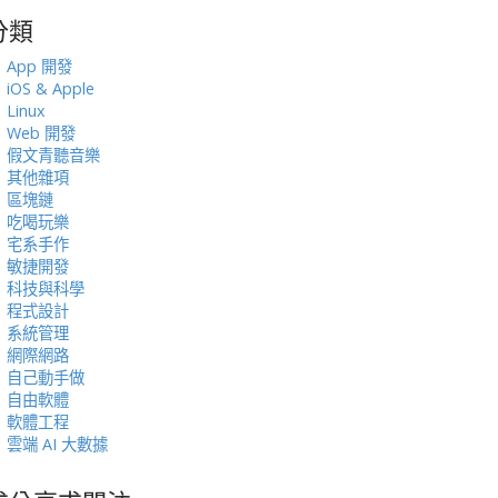
分類
:
App 開發
iOS & Apple
Linux
Web 開發
假文青聽音樂
其他雜項
區塊鏈
吃喝玩樂
宅系手作
敏捷開發
科技與科學
程式設計
系統管理
網際網路
自己動手做
自由軟體
軟體工程
雲端 AI 大數據