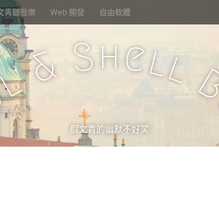
文青聽音樂
Web 開發
自由軟體
h
S
e
l
&
l
l
u
假文青的幽默不好笑