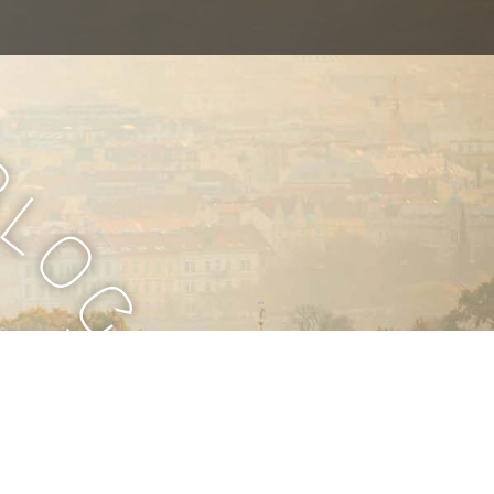
B
l
o
g