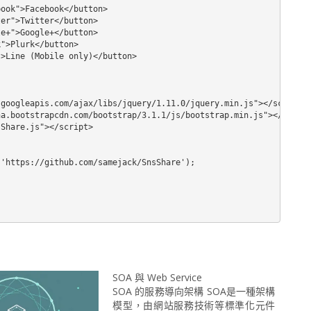
ook">Facebook</button>

er">Twitter</button>

e+">Google+</button>

">Plurk</button>

>Line (Mobile only)</button>

googleapis.com/ajax/libs/jquery/1.11.0/jquery.min.js"></script>

a.bootstrapcdn.com/bootstrap/3.1.1/js/bootstrap.min.js"></script
Share.js"></script>

'https://github.com/samejack/SnsShare');

SOA 與 Web Service
SOA 的服務導向架構 SOA是一種架構
模型，由網站服務技術等標準化元件