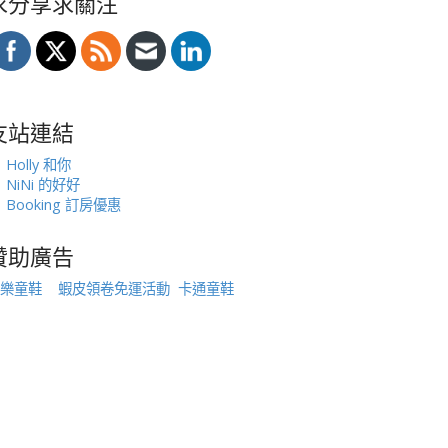
求分享求關注
友站連結
Holly 和你
NiNi 的好好
Booking 訂房優惠
贊助廣告
樂童鞋
蝦皮領卷免運活動
卡通童鞋