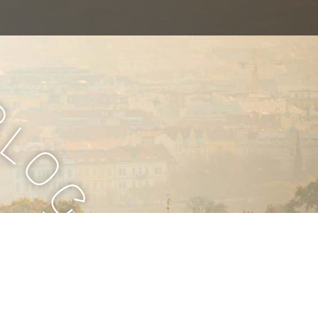
B
l
o
g