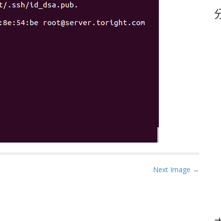
鍵
字
Next Image →