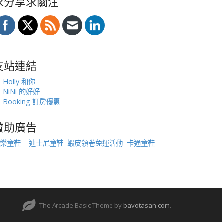
求分享求關注
友站連結
Holly 和你
NiNi 的好好
Booking 訂房優惠
贊助廣告
樂童鞋
迪士尼童鞋
蝦皮領卷免運活動
卡通童鞋
The Arcade Basic Theme by
bavotasan.com
.