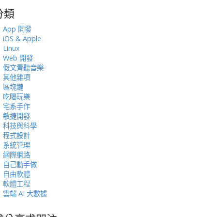
分類
:
App 開發
iOS & Apple
Linux
Web 開發
假文青聽音樂
其他雜項
區塊鏈
吃喝玩樂
宅系手作
敏捷開發
科技與科學
程式設計
系統管理
網際網路
自己動手做
自由軟體
軟體工程
雲端 AI 大數據