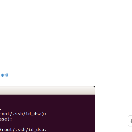
入主機
搜
尋
關