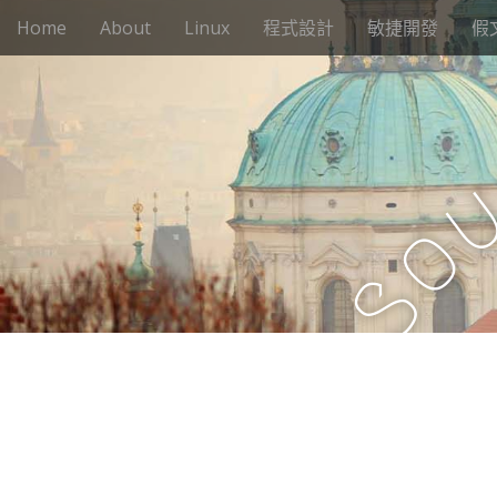
M
S
Home
About
Linux
程式設計
敏捷開發
假
k
a
i
i
p
n
t
m
o
e
c
n
o
n
u
o
t
e
S
n
t