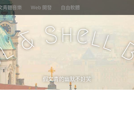
文青聽音樂
Web 開發
自由軟體
h
S
e
l
&
l
l
u
假文青的幽默不好笑