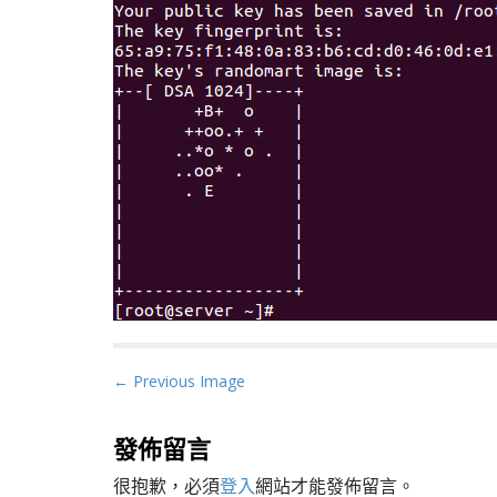
P
← Previous Image
o
s
發佈留言
t
很抱歉，必須
登入
網站才能發佈留言。
n