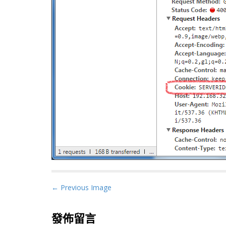
P
← Previous Image
o
s
發佈留言
t