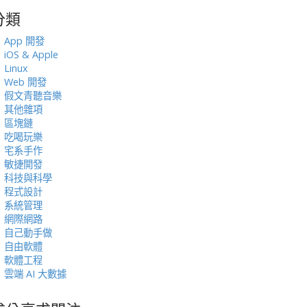
分類
:
App 開發
iOS & Apple
Linux
Web 開發
假文青聽音樂
其他雜項
區塊鏈
吃喝玩樂
宅系手作
敏捷開發
科技與科學
程式設計
系統管理
網際網路
自己動手做
自由軟體
軟體工程
雲端 AI 大數據