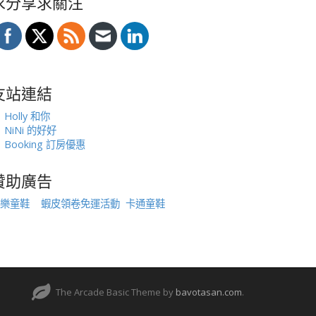
求分享求關注
友站連結
Holly 和你
NiNi 的好好
Booking 訂房優惠
贊助廣告
樂童鞋
蝦皮領卷免運活動
卡通童鞋
The Arcade Basic Theme by
bavotasan.com
.