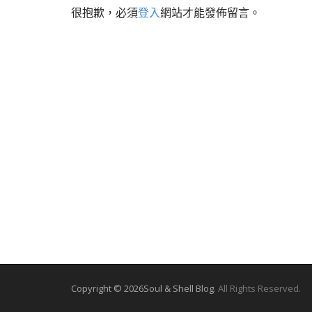
很抱歉，必須
登入
網站才能發佈留言。
n
a
v
i
g
a
t
i
o
n
Copyright © 2026
Soul & Shell Blog
. All Rights Reserved.