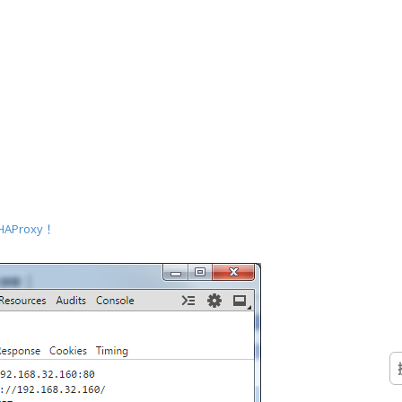
HAProxy！
搜
尋
關