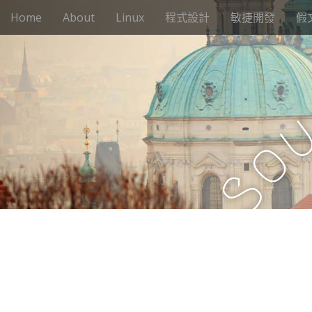
M
S
Home
About
Linux
程式設計
敏捷開發
假
k
a
i
i
p
n
t
m
o
e
c
n
o
n
u
o
t
e
S
n
t