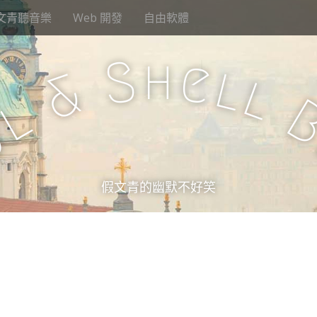
文青聽音樂
Web 開發
自由軟體
h
S
e
l
&
l
l
u
假文青的幽默不好笑