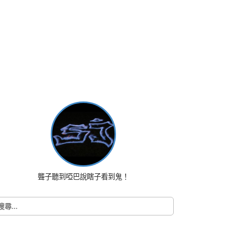
聾子聽到啞巴說瞎子看到鬼！