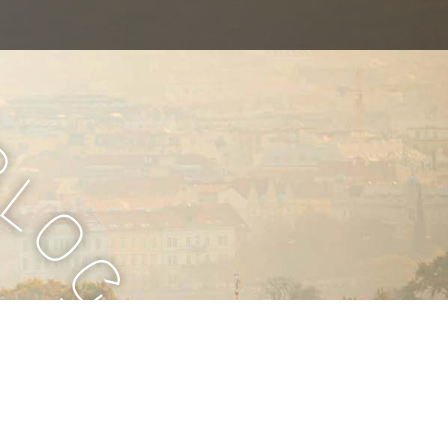
B
l
o
g