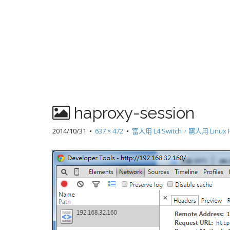
haproxy-session
2014/10/31
•
637 × 472
•
富人用 L4 Switch，窮人用 Linux 