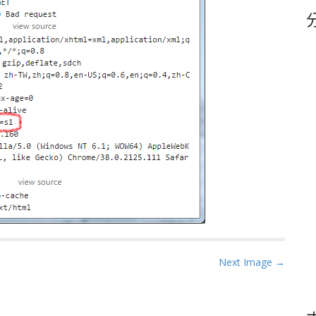
鍵
字
Next Image →