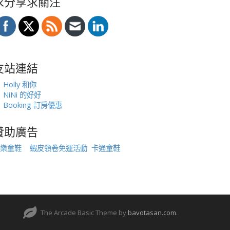
求分享求關注
友站連結
Holly 和你
NiNi 的好好
Booking 訂房優惠
贊助廣告
樂童鞋
蝦皮領卷免運活動
卡通童鞋
The Arcade Basic Theme by
bavotasan.com
.