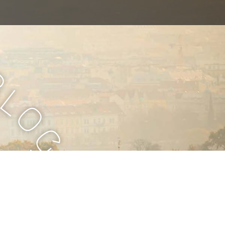
B
l
o
g