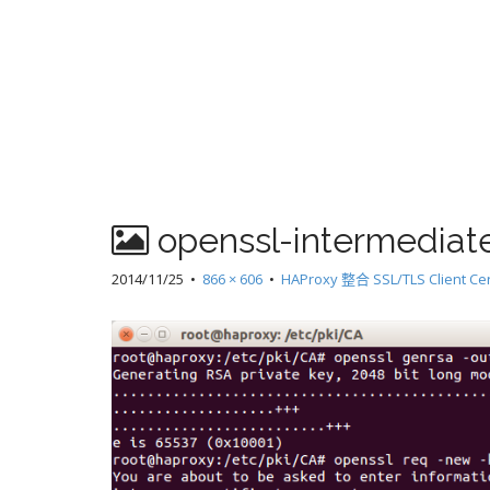
openssl-intermediate
2014/11/25
•
866 × 606
•
HAProxy 整合 SSL/TLS Client Cer