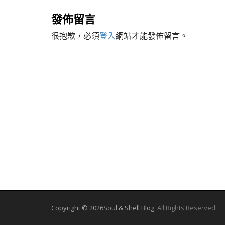
o
s
發佈留言
t
很抱歉，必須
登入
網站才能發佈留言。
n
a
v
i
g
a
t
i
o
n
Copyright © 2026
Soul & Shell Blog
. All Rights Reserved.