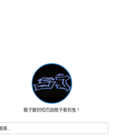
聾子聽到啞巴說瞎子看到鬼！