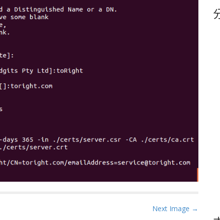
鍵
字
Next Image →