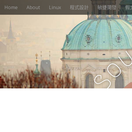
M
S
Home
About
Linux
程式設計
敏捷開發
假
k
a
i
i
p
n
t
m
o
e
c
n
o
n
u
o
t
e
S
n
t