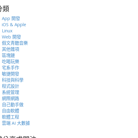
分類
:
App 開發
iOS & Apple
Linux
Web 開發
假文青聽音樂
其他雜項
區塊鏈
吃喝玩樂
宅系手作
敏捷開發
科技與科學
程式設計
系統管理
網際網路
自己動手做
自由軟體
軟體工程
雲端 AI 大數據