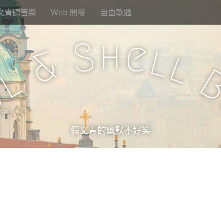
文青聽音樂
Web 開發
自由軟體
h
S
e
l
&
l
l
u
假文青的幽默不好笑