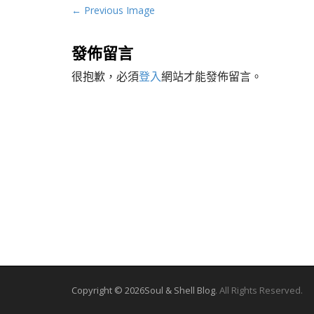
P
← Previous Image
o
s
發佈留言
t
很抱歉，必須
登入
網站才能發佈留言。
n
a
v
i
g
a
t
i
o
n
Copyright © 2026
Soul & Shell Blog
. All Rights Reserved.