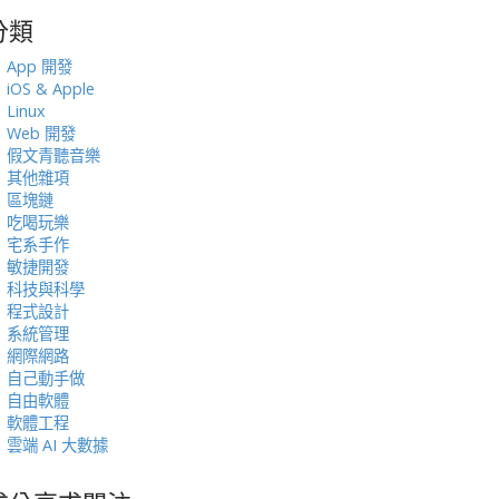
分類
:
App 開發
iOS & Apple
Linux
Web 開發
假文青聽音樂
其他雜項
區塊鏈
吃喝玩樂
宅系手作
敏捷開發
科技與科學
程式設計
系統管理
網際網路
自己動手做
自由軟體
軟體工程
雲端 AI 大數據