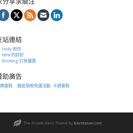
求分享求關注
友站連結
Holly 和你
NiNi 的好好
Booking 訂房優惠
贊助廣告
樂童鞋
蝦皮領卷免運活動
卡通童鞋
The Arcade Basic Theme by
bavotasan.com
.