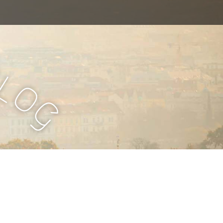
B
l
o
g