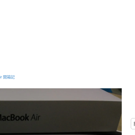
ir 開箱記
搜
尋
關