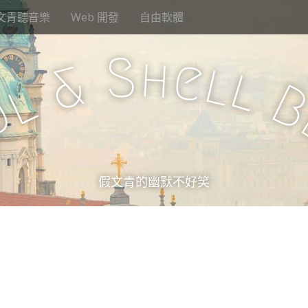
文青聽音樂
Web 開發
自由軟體
S
h
e
l
&
l
l
u
假文青的幽默不好笑