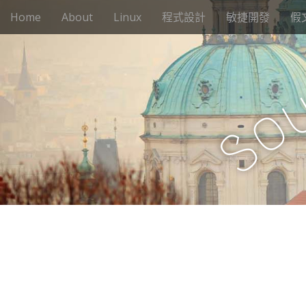
M
S
Home
About
Linux
程式設計
敏捷開發
假
k
a
i
i
p
n
t
m
o
e
c
o
n
o
n
S
u
t
e
n
t