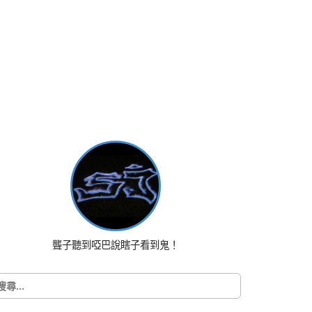
聾子聽到啞巴說瞎子看到鬼！