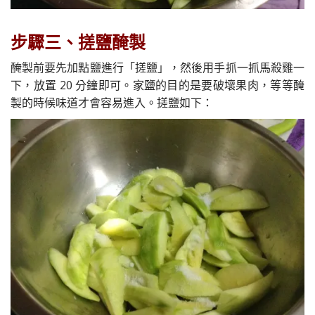
步驟三、搓鹽醃製
醃製前要先加點鹽進行「搓鹽」，然後用手抓一抓馬殺雞一
下，放置 20 分鐘即可。家鹽的目的是要破壞果肉，等等醃
製的時候味道才會容易進入。搓鹽如下：