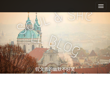
M
S
k
a
S
h
e
&
i
l
i
u
o
p
n
S
t
m
o
l
l
e
c
B
l
o
n
o
g
n
u
t
e
n
t
假文青的幽默不好笑