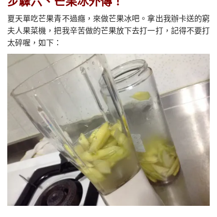
步驟六、芒果冰外傳！
夏天單吃芒果青不過癮，來做芒果冰吧。拿出我辦卡送的窮
夫人果菜機，把我辛苦做的芒果放下去打一打，記得不要打
太碎喔，如下：