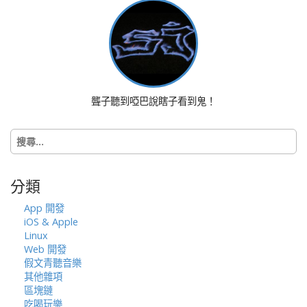
g
a
t
i
o
n
聾子聽到啞巴說瞎子看到鬼！
搜
尋
關
鍵
分類
字:
App 開發
iOS & Apple
Linux
Web 開發
假文青聽音樂
其他雜項
區塊鏈
吃喝玩樂