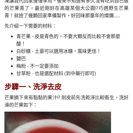
凍讓我代回家慢慢享用。後來不知道有多久沒有吃到自己做
的芒果青了，最近剛好在高雄某個大公園!?巧遇野生芒果
青！就撿了幾顆回家準備製作，好回味那童年的燦爛.......
先介紹一下需要的材料：
青芒果 - 皮是青色的，不要大顆反而比較不會那麼
酸！
白砂糖 - 土豪可以選用冰糖，風味更佳！
鹽巴
梅粉 - 不一定要添加
甘草粉 - 也是選配材料 (到中藥行即可)
步驟一、洗淨去皮
芒果摘下來有黏黏的果汁!? 削皮前先洗乾淨比較衛生，洗好
澡的芒果如下：