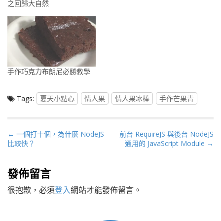
之回歸大自然
手作巧克力布朗尼必勝教學
Tags:
夏天小點心
情人果
情人果冰棒
手作芒果青
P
← 一個打十個，為什麼 NodeJS
前台 RequireJS 與後台 NodeJS
比較快？
通用的 JavaScript Module →
o
s
t
發佈留言
n
很抱歉，必須
登入
網站才能發佈留言。
a
v
i