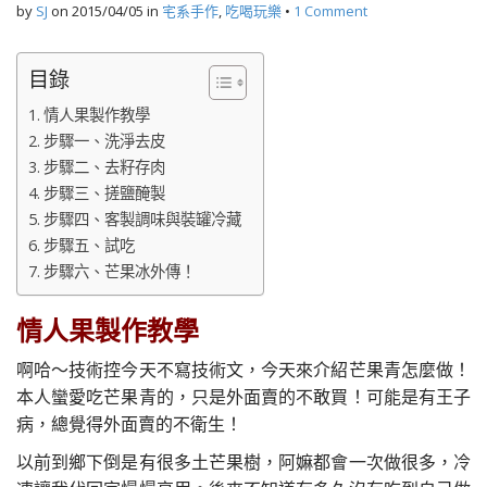
by
SJ
on
2015/04/05
in
宅系手作
,
吃喝玩樂
•
1 Comment
目錄
情人果製作教學
步驟一、洗淨去皮
步驟二、去籽存肉
步驟三、搓鹽醃製
步驟四、客製調味與裝罐冷藏
步驟五、試吃
步驟六、芒果冰外傳！
情人果製作教學
啊哈～技術控今天不寫技術文，今天來介紹芒果青怎麼做！
本人蠻愛吃芒果青的，只是外面賣的不敢買！可能是有王子
病，總覺得外面賣的不衛生！
以前到鄉下倒是有很多土芒果樹，阿嫲都會一次做很多，冷