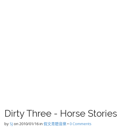
Dirty Three - Horse Stories
by
SJ
on
2010/01/16
in
假文青聽音樂
•
0 Comments