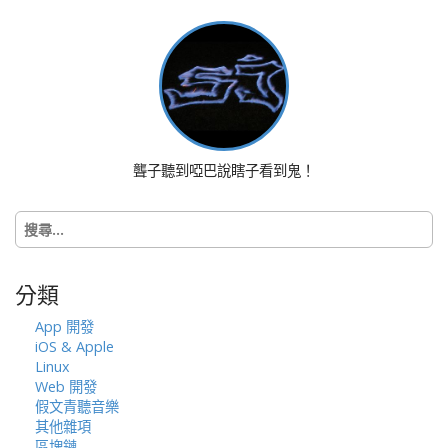
i
g
a
t
i
o
n
聾子聽到啞巴說瞎子看到鬼！
搜
尋
關
鍵
分類
字:
App 開發
iOS & Apple
Linux
Web 開發
假文青聽音樂
其他雜項
區塊鏈