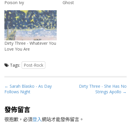
Poison Ivy
Ghost
Dirty Three - Whatever You
Love You Are
Tags:
Post-Rock
P
← Sarah Blasko - As Day
Dirty Three - She Has No
Follows Night
Strings Apollo →
o
s
t
發佈留言
n
很抱歉，必須
登入
網站才能發佈留言。
a
v