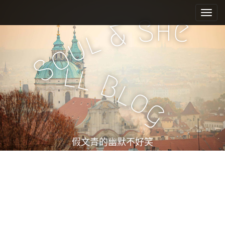
M
S
k
a
h
S
e
&
i
i
l
u
p
n
o
t
m
S
o
l
l
e
c
B
l
n
o
o
n
u
g
t
e
n
t
假文青的幽默不好笑