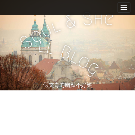
M
S
k
a
h
S
e
&
i
i
l
u
p
n
o
t
m
S
o
l
l
e
c
B
l
n
o
o
n
u
g
t
e
n
t
假文青的幽默不好笑