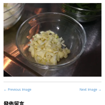
P
← Previous Image
Next Image →
o
s
發佈留言