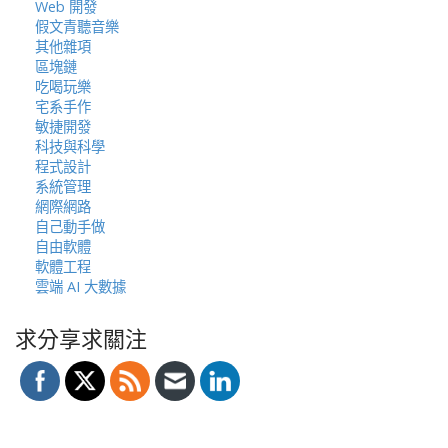
Web 開發
假文青聽音樂
其他雜項
區塊鏈
吃喝玩樂
宅系手作
敏捷開發
科技與科學
程式設計
系統管理
網際網路
自己動手做
自由軟體
軟體工程
雲端 AI 大數據
求分享求關注