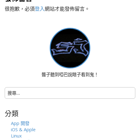
t
很抱歉，必須
登入
網站才能發佈留言。
n
a
v
i
g
a
t
i
o
聾子聽到啞巴說瞎子看到鬼！
n
搜
尋
關
鍵
分類
字:
App 開發
iOS & Apple
Linux