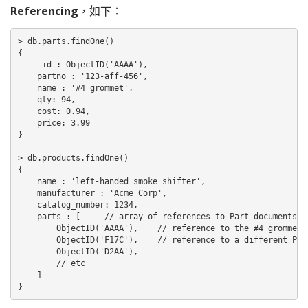
Referencing
，如下：
> db.parts.findOne()

{

    _id : ObjectID('AAAA'),

    partno : '123-aff-456',

    name : '#4 grommet',

    qty: 94,

    cost: 0.94,

    price: 3.99

}

> db.products.findOne()

{

    name : 'left-handed smoke shifter',

    manufacturer : 'Acme Corp',

    catalog_number: 1234,

    parts : [     // array of references to Part documents

        ObjectID('AAAA'),    // reference to the #4 grommet a
        ObjectID('F17C'),    // reference to a different Part
        ObjectID('D2AA'),

        // etc

    ]

}