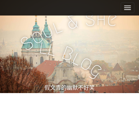
M
S
k
a
h
S
e
&
i
i
l
u
p
n
o
t
m
S
o
l
l
e
c
B
l
n
o
o
n
u
g
t
e
n
t
假文青的幽默不好笑