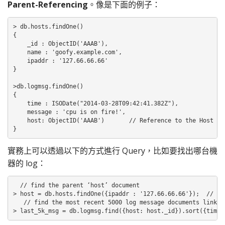
Parent-Referencing
。像是下面的例子：
> db.hosts.findOne()

{

    _id : ObjectID('AAAB'),

    name : 'goofy.example.com',

    ipaddr : '127.66.66.66'

}

>db.logmsg.findOne()

{

    time : ISODate("2014-03-28T09:42:41.382Z"),

    message : 'cpu is on fire!',

    host: ObjectID('AAAB')       // Reference to the Host doc
}
實務上可以透過以下的方式進行 Query，比如要找出哪台機
器的 log：
  // find the parent ‘host’ document

> host = db.hosts.findOne({ipaddr : '127.66.66.66'});  // ass
   // find the most recent 5000 log message documents linked 
> last_5k_msg = db.logmsg.find({host: host._id}).sort({time 