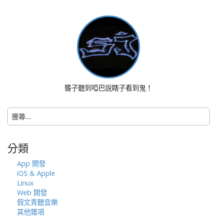
聾子聽到啞巴說瞎子看到鬼！
搜
尋
關
鍵
分類
字:
App 開發
iOS & Apple
Linux
Web 開發
假文青聽音樂
其他雜項