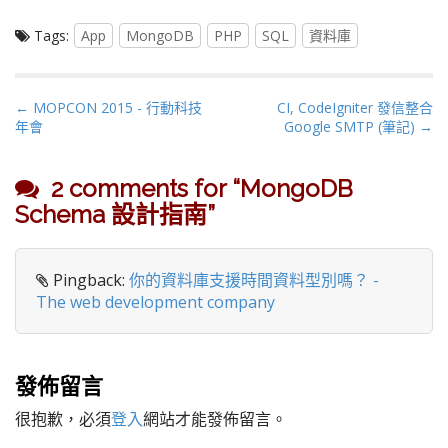
Tags:
App
MongoDB
PHP
SQL
資料庫
P
← MOPCON 2015 - 行動科技
CI, CodeIgniter 發信整合
年會
Google SMTP (筆記) →
o
s
t
2 comments for “
MongoDB
n
Schema 設計指南
”
a
v
i
Pingback:
你的資料庫支援時間資料型別嗎？ -
g
The web development company
a
t
i
發佈留言
o
n
很抱歉，必須
登入
網站才能發佈留言。