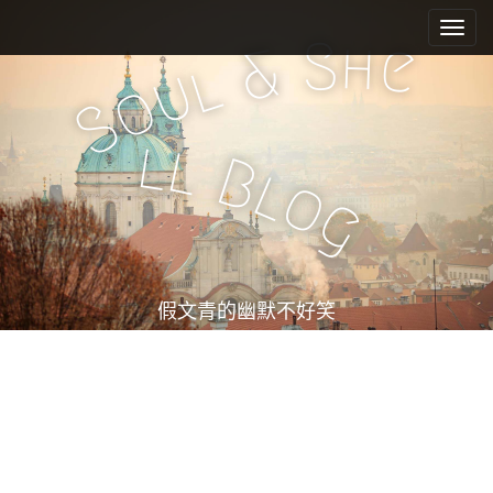
M
S
k
a
S
h
e
&
i
l
i
u
o
p
n
S
t
m
o
l
l
e
c
B
l
o
n
o
g
n
u
t
e
n
t
假文青的幽默不好笑