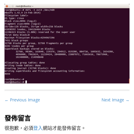
P
← Previous Image
Next Image →
o
s
發佈留言
t
很抱歉，必須
登入
網站才能發佈留言。
n