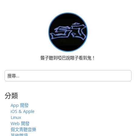
a
v
i
g
a
t
i
o
聾子聽到啞巴說瞎子看到鬼！
n
搜
尋
關
鍵
分類
字:
App 開發
iOS & Apple
Linux
Web 開發
假文青聽音樂
其他雜項