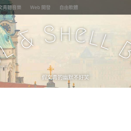
文青聽音樂
Web 開發
自由軟體
h
S
e
l
&
l
l
u
假文青的幽默不好笑