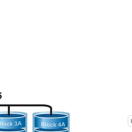
搜
尋
關