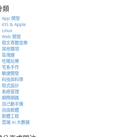
分類
:
App 開發
iOS & Apple
Linux
Web 開發
假文青聽音樂
其他雜項
區塊鏈
吃喝玩樂
宅系手作
敏捷開發
科技與科學
程式設計
系統管理
網際網路
自己動手做
自由軟體
軟體工程
雲端 AI 大數據