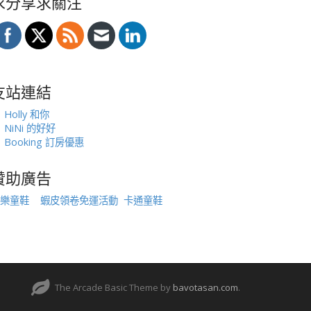
求分享求關注
友站連結
Holly 和你
NiNi 的好好
Booking 訂房優惠
贊助廣告
樂童鞋
蝦皮領卷免運活動
卡通童鞋
The Arcade Basic Theme by
bavotasan.com
.