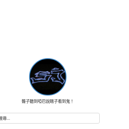
聾子聽到啞巴說瞎子看到鬼！