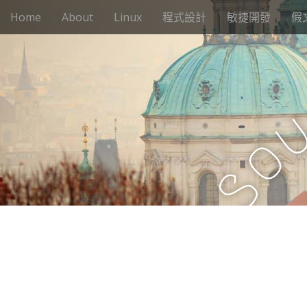
M
S
Home
About
Linux
程式設計
敏捷開發
假
k
a
i
i
p
n
t
m
o
e
c
n
o
n
u
o
t
e
S
n
t