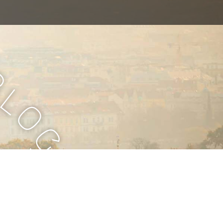
B
l
o
g