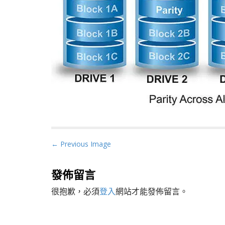
P
← Previous Image
o
s
發佈留言
t
很抱歉，必須
登入
網站才能發佈留言。
n
a
v