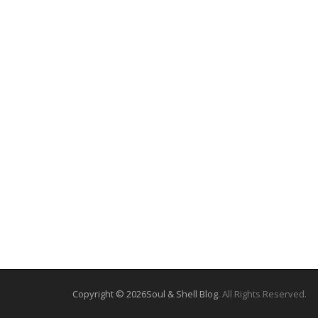
i
g
a
t
i
o
n
Copyright © 2026
Soul & Shell Blog
. All Rights Reserved.