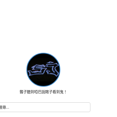
聾子聽到啞巴說瞎子看到鬼！