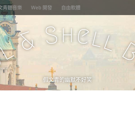
文青聽音樂
Web 開發
自由軟體
h
S
e
l
&
l
l
u
假文青的幽默不好笑