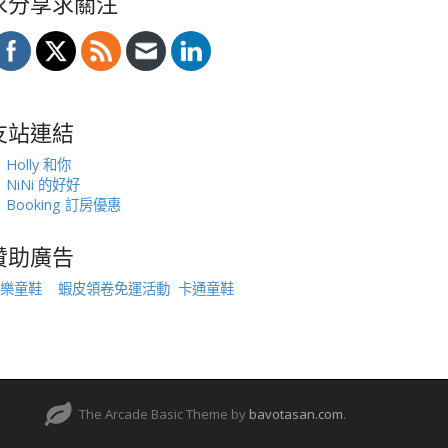
求分享求關注
友站連結
Holly 和你
NiNi 的好好
Booking 訂房優惠
贊助廣告
樂童鞋
蝦皮領卷免運活動
卡通童鞋
The Arcade Basic Theme by
bavotasan.com
.