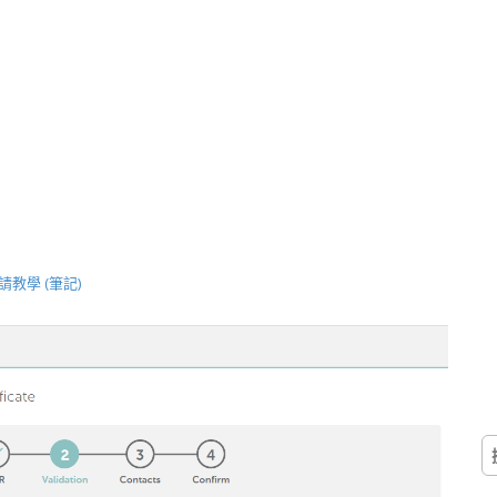
 申請教學 (筆記)
搜
尋
關