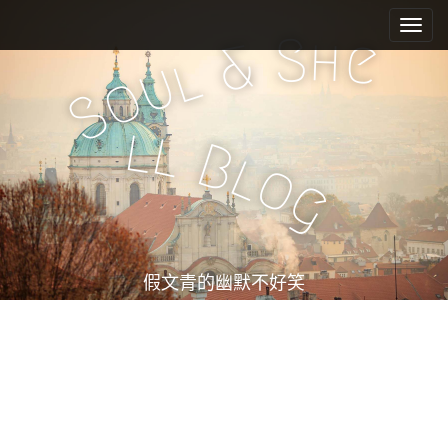
M
S
k
a
S
h
e
&
i
l
i
u
o
p
n
S
t
m
o
l
l
e
c
B
l
o
n
o
g
n
u
t
e
n
t
假文青的幽默不好笑