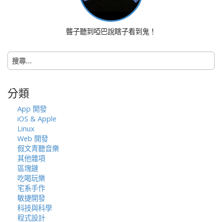
t
i
o
聾子聽到啞巴說瞎子看到鬼！
n
搜
尋
關
鍵
分類
字:
App 開發
iOS & Apple
Linux
Web 開發
假文青聽音樂
其他雜項
區塊鏈
吃喝玩樂
宅系手作
敏捷開發
科技與科學
程式設計