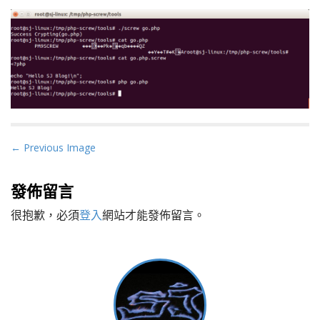
P
← Previous Image
o
s
發佈留言
t
很抱歉，必須
登入
網站才能發佈留言。
n
a
v
i
g
a