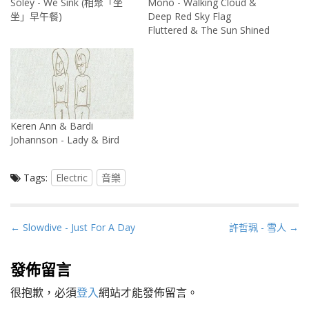
Sóley - We Sink (相聚「坐
Mono - Walking Cloud &
坐」早午餐)
Deep Red Sky Flag
Fluttered & The Sun Shined
Keren Ann & Bardi
Johannson - Lady & Bird
Tags:
Electric
音樂
P
← Slowdive - Just For A Day
許哲珮 - 雪人 →
o
s
發佈留言
t
很抱歉，必須
登入
網站才能發佈留言。
n