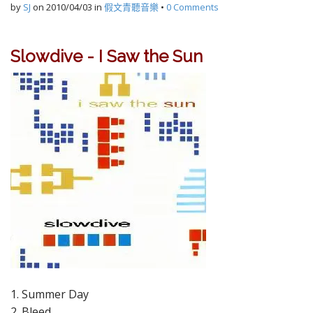
by
SJ
on
2010/04/03
in
假文青聽音樂
•
0 Comments
Slowdive - I Saw the Sun
1. Summer Day
2. Bleed