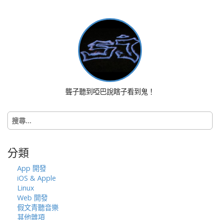
a
v
i
g
a
t
i
o
聾子聽到啞巴說瞎子看到鬼！
n
搜
尋
關
鍵
分類
字:
App 開發
iOS & Apple
Linux
Web 開發
假文青聽音樂
其他雜項