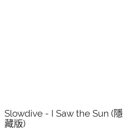
Slowdive - I Saw the Sun (隱
藏版)