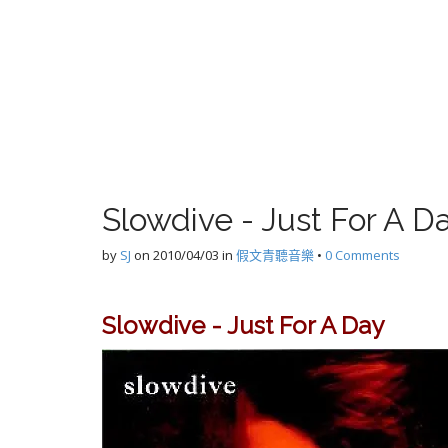
Slowdive - Just For A D
by
SJ
on
2010/04/03
in
假文青聽音樂
•
0 Comments
Slowdive - Just For A Day