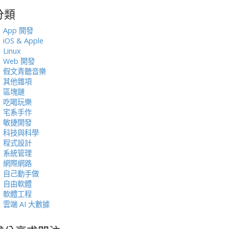
分類
:
App 開發
iOS & Apple
Linux
Web 開發
假文青聽音樂
其他雜項
區塊鏈
吃喝玩樂
宅系手作
敏捷開發
科技與科學
程式設計
系統管理
網際網路
自己動手做
自由軟體
軟體工程
雲端 AI 大數據