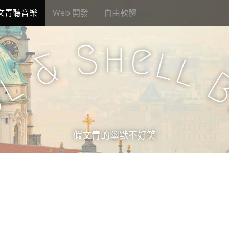
文青聽音樂
Web 開發
自由軟體
h
S
e
l
&
l
l
u
假文青的幽默不好笑