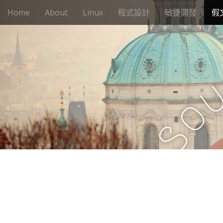
M
S
Home
About
Linux
程式設計
敏捷開發
假
k
a
i
i
p
n
t
m
o
e
c
n
o
n
u
o
t
e
S
n
t