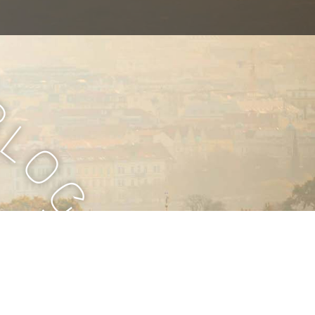
B
l
o
g