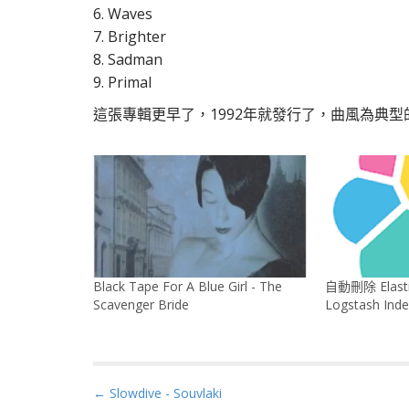
6. Waves
7. Brighter
8. Sadman
9. Primal
這張專輯更早了，1992年就發行了，曲風為典型的 Dr
Black Tape For A Blue Girl - The
自動刪除 Elast
Scavenger Bride
Logstash Ind
P
← Slowdive - Souvlaki