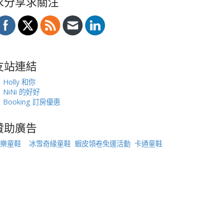
求分享求關注
友站連結
Holly 和你
NiNi 的好好
Booking 訂房優惠
贊助廣告
樂童鞋
冰雪奇緣童鞋
蝦皮領卷免運活動
卡通童鞋