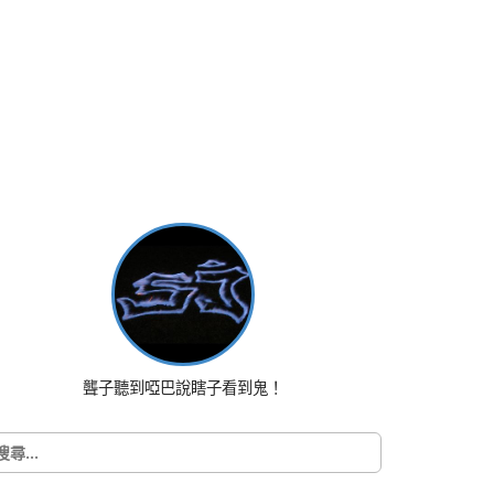
聾子聽到啞巴說瞎子看到鬼！