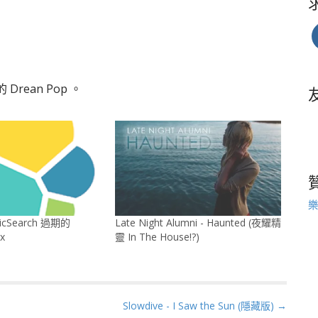
ean Pop 。
樂
icSearch 過期的
Late Night Alumni - Haunted (夜耀精
ex
靈 In The House!?)
Slowdive - I Saw the Sun (隱藏版) →