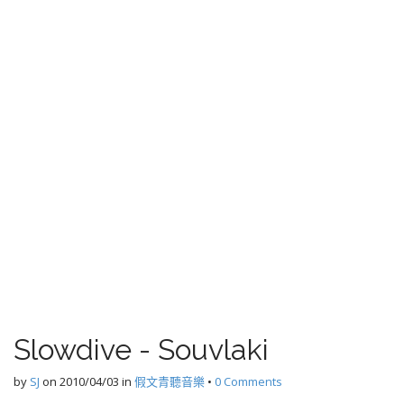
Slowdive - Souvlaki
by
SJ
on
2010/04/03
in
假文青聽音樂
•
0 Comments