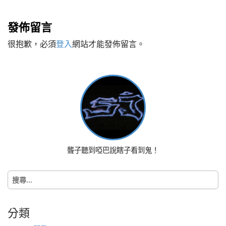
s
t
發佈留言
n
很抱歉，必須
登入
網站才能發佈留言。
a
v
i
g
a
t
i
o
n
聾子聽到啞巴說瞎子看到鬼！
搜
尋
關
鍵
分類
字: