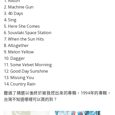
1. Alison
2. Machine Gun
3. 40 Days
4. Sing
5. Here She Comes
6. Souvlaki Space Station
7. When the Sun Hits
8. Altogether
9. Melon Yellow
10. Dagger
11. Some Velvet Morning
12. Good Day Sunshine
13. Missing You
14. Country Rain
聽過了精選以後終於被我挖出來的專輯，1994年的專輯，
台灣不知道哪裡可以買的到？