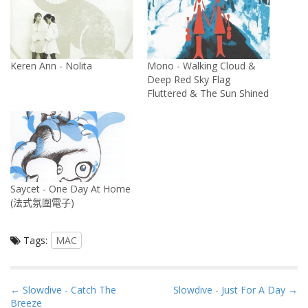
Keren Ann - Nolita
Mono - Walking Cloud &
Deep Red Sky Flag
Fluttered & The Sun Shined
Saycet - One Day At Home
(法式氛圍電子)
Tags:
MAC
P
← Slowdive - Catch The
Slowdive - Just For A Day →
Breeze
o