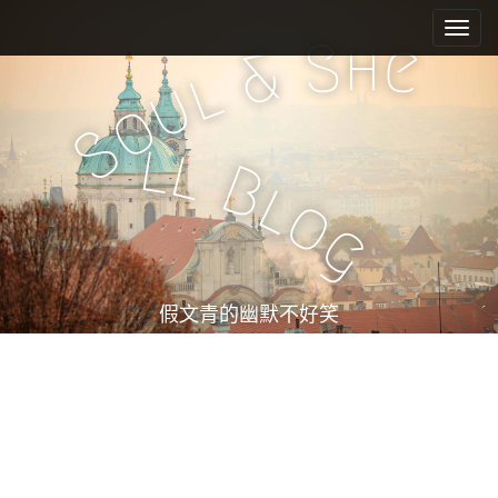
M
S
k
a
h
S
e
&
i
i
l
u
p
n
o
t
m
S
o
l
l
e
c
B
l
n
o
o
n
u
g
t
e
n
t
假文青的幽默不好笑