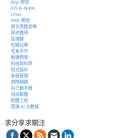
App 開發
iOS & Apple
Linux
Web 開發
假文青聽音樂
其他雜項
區塊鏈
吃喝玩樂
宅系手作
敏捷開發
科技與科學
程式設計
系統管理
網際網路
自己動手做
自由軟體
軟體工程
雲端 AI 大數據
求分享求關注