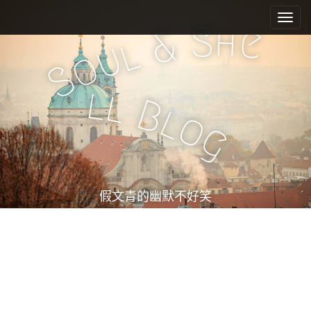
M
S
k
a
S
h
e
&
i
l
i
u
o
p
n
S
t
m
o
l
l
e
c
B
l
o
n
o
g
n
u
t
e
n
t
假文青的幽默不好笑