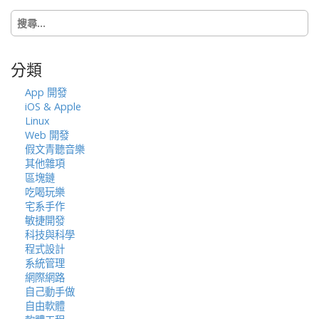
i
搜
o
尋
n
關
鍵
分類
字:
App 開發
iOS & Apple
Linux
Web 開發
假文青聽音樂
其他雜項
區塊鏈
吃喝玩樂
宅系手作
敏捷開發
科技與科學
程式設計
系統管理
網際網路
自己動手做
自由軟體