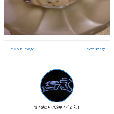
P
← Previous Image
Next Image →
o
s
t
n
a
v
i
g
a
聾子聽到啞巴說瞎子看到鬼！
t