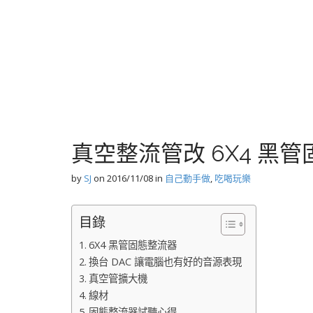
真空整流管改 6X4 黑管
by
SJ
on
2016/11/08
in
自己動手做
,
吃喝玩樂
目錄
6X4 黑管固態整流器
換台 DAC 讓電腦也有好的音源表現
真空管擴大機
線材
固態整流器試聽心得