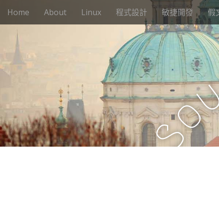
M
S
Home
About
Linux
程式設計
敏捷開發
假
k
a
i
i
p
n
t
m
o
e
c
n
o
n
u
o
t
e
S
n
t