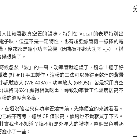
鍵
字
比較喜歡真空管的韻味，特別在 Vocal 的表現特別出
電子味，但這不是一定特性，也有超強像管機一樣棒的電
，後來都是聽小功率管機（因為買不起大功率 -_-），搭
音樂很夠了。
時候忽然「波」的一聲，功率管就熄燈了，殘念！聽了好
棚法
(註 #1) 手工製作，這樣的工法可以獲得更乾淨的
背景
小訊號放大 (WE 403A)、功率放大 (6BQ5)」皆是採用真空
2
(規格同6X4) 顯得相當吃重，導致功率管工作溫度居高不
這樣的溫度有多高。
，在還沒確定只有功率管燒掉前，先換便宜的來試看看。
已經不可考，聽說 CP 值很高，價錢也不貴就買了下去。
其實我也不知道？搞不好是外星人的禮物，整個黑色看起
管瘦小了一些：