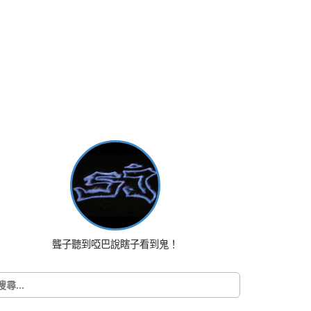
聾子聽到啞巴說瞎子看到鬼！