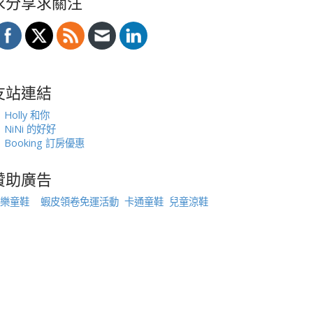
求分享求關注
友站連結
Holly 和你
NiNi 的好好
Booking 訂房優惠
贊助廣告
樂童鞋
蝦皮領卷免運活動
卡通童鞋
兒童涼鞋