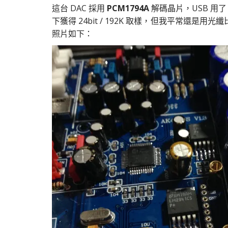
這台 DAC 採用
PCM1794A
解碼晶片，USB 用了
下獲得 24bit / 192K 取樣，但我平常還是用光
照片如下：