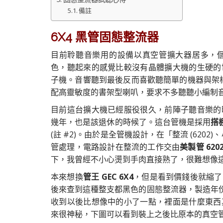
備註
6X4 黑管固態整流器
目前聆聽音樂用的設備以真空管擴大器居多，個人
色，聽起來的感覺比較沒有晶體擴大機的生硬的
子機。音響聽到最後反而喜歡聽簡單的機器與架構
配高靈敏度的書架型喇叭，要求不多聽聽小編制
目前這台擴大機已經服役很久，前陣子聽音樂的
幾年，也是該退休的時候了。這台管機是採用
搭
(註 #2)。由於是全管機設計，在「整流 (6202)、
管處理，電路設計在整流的工作交由
美製管 620
下，我曾經不小心燙到手肉直接熟了，很難想像
本來想換
管王 GEC 6X4
，但是看到價錢後就縮了
後來查到這種整支都黑色的固態整流器，製造年份
收到以後比想像中的小了一點，裡面是什麼東西
來很神秘，下圖可以看到裝上之後比原本的真空