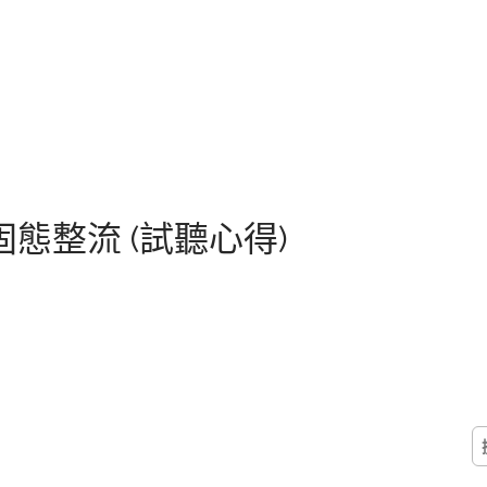
固態整流 (試聽心得)
搜
尋
關