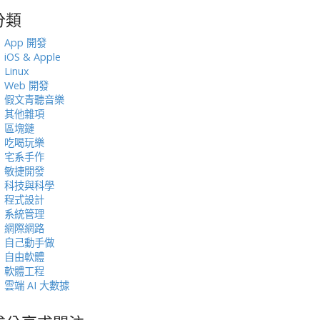
分類
:
App 開發
iOS & Apple
Linux
Web 開發
假文青聽音樂
其他雜項
區塊鏈
吃喝玩樂
宅系手作
敏捷開發
科技與科學
程式設計
系統管理
網際網路
自己動手做
自由軟體
軟體工程
雲端 AI 大數據