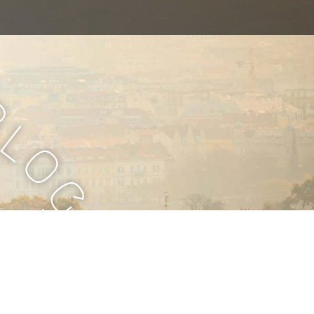
B
l
o
g