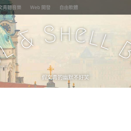
文青聽音樂
Web 開發
自由軟體
h
S
e
l
&
l
l
u
假文青的幽默不好笑