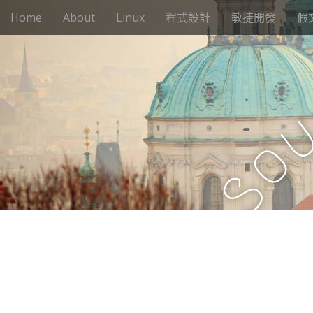
M
S
Home
About
Linux
程式設計
敏捷開發
假
k
a
i
i
p
n
t
m
o
e
c
n
o
n
u
o
t
e
S
n
t