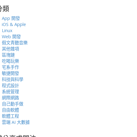
分類
:
App 開發
iOS & Apple
Linux
Web 開發
假文青聽音樂
其他雜項
區塊鏈
吃喝玩樂
宅系手作
敏捷開發
科技與科學
程式設計
系統管理
網際網路
自己動手做
自由軟體
軟體工程
雲端 AI 大數據