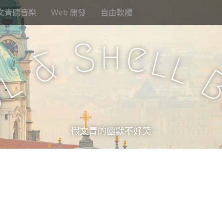
文青聽音樂
Web 開發
自由軟體
h
S
e
l
&
l
l
u
假文青的幽默不好笑