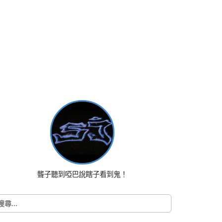
聾子聽到啞巴說瞎子看到鬼！