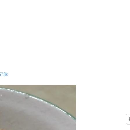
己做)
搜
尋
關