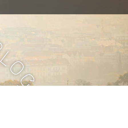
B
l
o
g