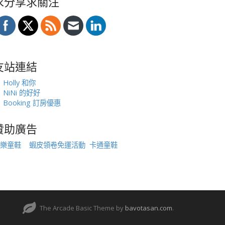
求分享求關注
友站連結
Holly 和你
NiNi 的好好
Booking 訂房優惠
贊助廣告
樂童鞋
蝦皮領卷免運活動
卡通童鞋
The Arcade Basic Theme by
bavotasan.com
.