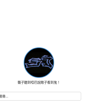
聾子聽到啞巴說瞎子看到鬼！