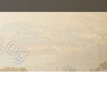
B
l
o
g