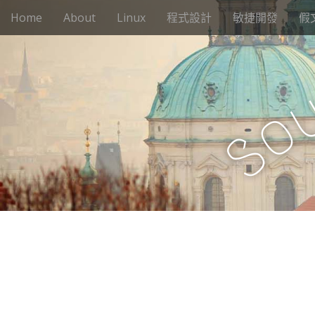
M
S
Home
About
Linux
程式設計
敏捷開發
假
k
a
i
i
p
n
t
m
o
e
c
o
n
o
n
S
u
t
e
n
t