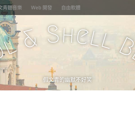
文青聽音樂
Web 開發
自由軟體
S
h
e
l
&
l
l
u
假文青的幽默不好笑