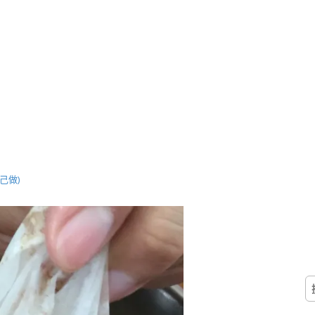
己做)
搜
尋
關