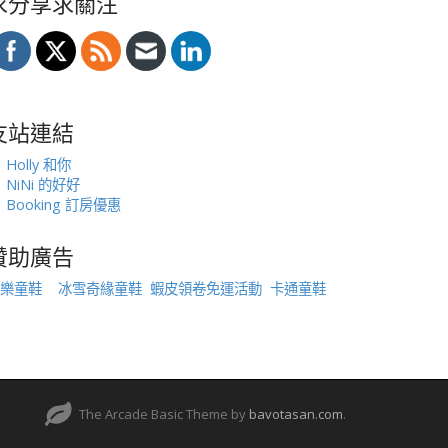
求分享求關注
友站連結
Holly 和你
NiNi 的好好
Booking 訂房優惠
贊助廣告
樂童鞋
冰雪奇緣童鞋
蝦皮領卷免運活動
卡通童鞋
The Arcade Basic Theme by
bavotasan.com
.