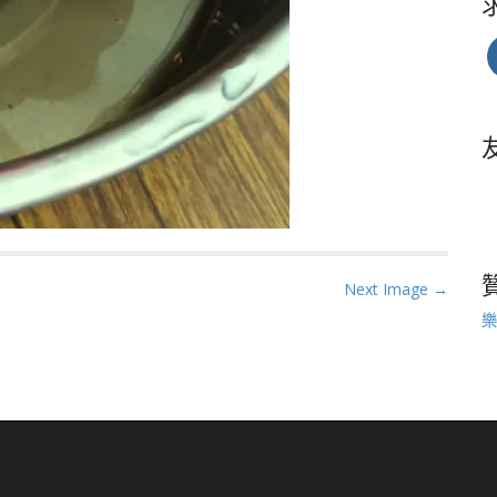
Next Image →
樂