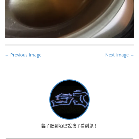
P
← Previous Image
Next Image →
o
s
t
n
a
v
i
g
a
聾子聽到啞巴說瞎子看到鬼！
t
i