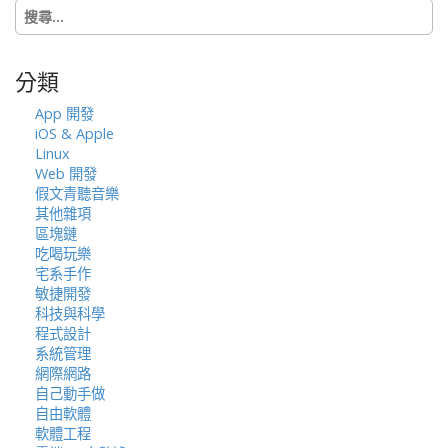
搜
o
尋
n
關
鍵
分類
字:
App 開發
iOS & Apple
Linux
Web 開發
假文青聽音樂
其他雜項
區塊鏈
吃喝玩樂
宅系手作
敏捷開發
科技與科學
程式設計
系統管理
網際網路
自己動手做
自由軟體
軟體工程