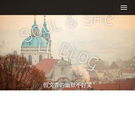
M
S
k
a
S
h
e
&
i
l
i
u
o
p
n
S
t
m
o
l
l
e
c
B
l
o
n
o
g
n
u
t
e
n
t
假文青的幽默不好笑