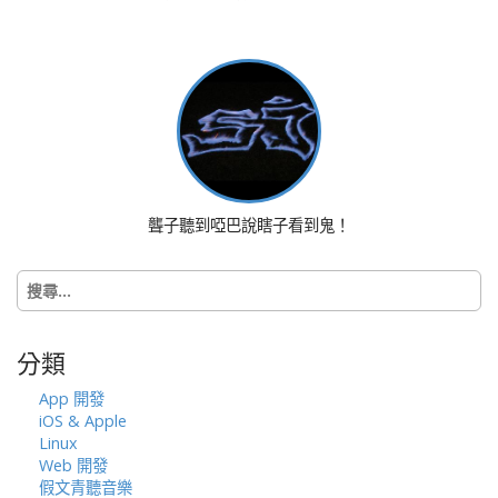
a
v
i
g
a
t
i
o
聾子聽到啞巴說瞎子看到鬼！
n
搜
尋
關
鍵
分類
字:
App 開發
iOS & Apple
Linux
Web 開發
假文青聽音樂