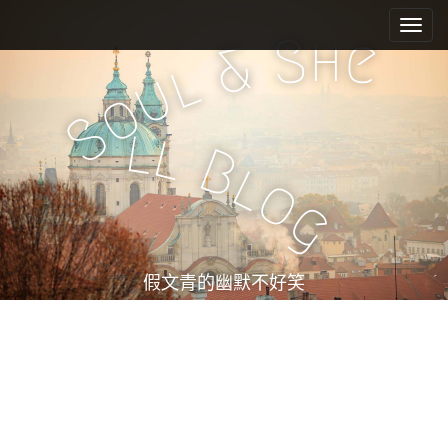
M
S
k
a
h
S
e
&
i
i
l
u
p
n
o
t
m
S
o
l
l
e
c
B
l
n
o
o
n
u
g
t
e
n
t
假文青的幽默不好笑