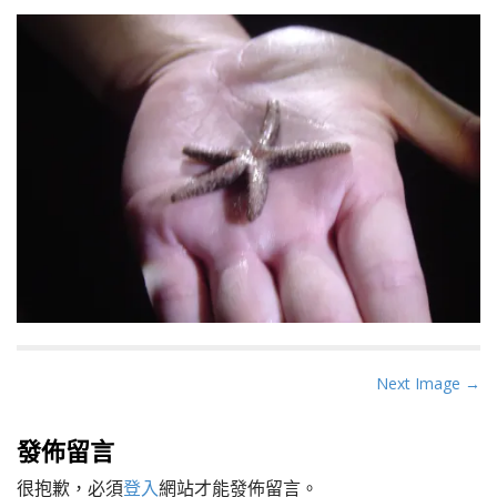
P
Next Image →
o
s
發佈留言
t
很抱歉，必須
登入
網站才能發佈留言。
n