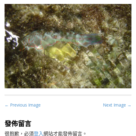
P
← Previous Image
Next Image →
o
s
發佈留言
t
很抱歉，必須
登入
網站才能發佈留言。
n