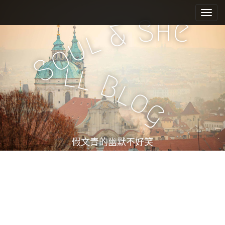
M
S
k
a
h
S
e
&
i
i
l
u
p
n
o
t
m
S
o
l
l
e
c
B
l
n
o
o
n
u
g
t
e
n
t
假文青的幽默不好笑