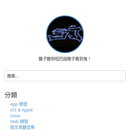
a
v
i
g
a
t
i
o
聾子聽到啞巴說瞎子看到鬼！
n
搜
尋
關
鍵
分類
字:
App 開發
iOS & Apple
Linux
Web 開發
假文青聽音樂