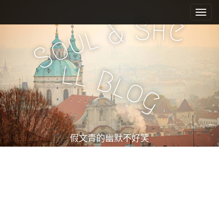
M
S
k
a
S
h
e
&
i
l
i
u
o
p
n
S
t
m
o
l
l
e
c
B
l
o
n
o
g
n
u
t
e
n
t
假文青的幽默不好笑