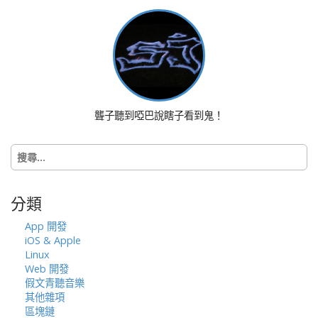
t
n
a
v
i
g
a
聾子聽到啞巴說瞎子看到鬼！
t
i
搜
o
尋
n
關
鍵
分類
字:
App 開發
iOS & Apple
Linux
Web 開發
假文青聽音樂
其他雜項
區塊鏈