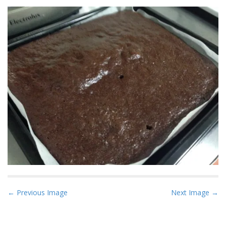
P
← Previous Image
Next Image →
o
s