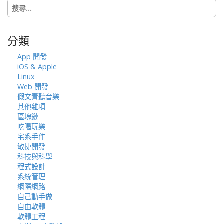
搜
o
尋
n
關
鍵
分類
字:
App 開發
iOS & Apple
Linux
Web 開發
假文青聽音樂
其他雜項
區塊鏈
吃喝玩樂
宅系手作
敏捷開發
科技與科學
程式設計
系統管理
網際網路
自己動手做
自由軟體
軟體工程