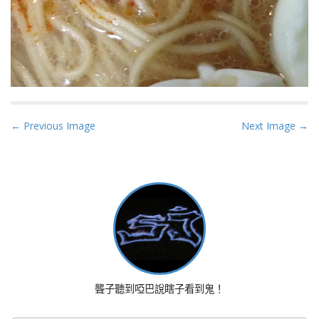
P
← Previous Image
Next Image →
o
s
t
n
a
v
i
g
a
聾子聽到啞巴說瞎子看到鬼！
t
i