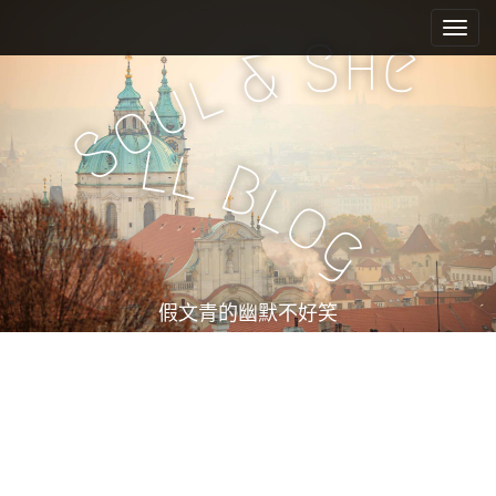
M
S
k
a
h
S
e
&
i
i
l
u
p
n
o
t
m
S
o
l
l
e
c
B
l
n
o
o
n
u
g
t
e
n
t
假文青的幽默不好笑