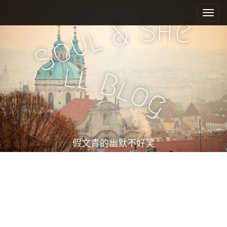
M
S
k
a
S
h
e
&
i
l
i
u
o
p
n
S
t
m
o
l
l
e
c
B
l
o
n
o
g
n
u
t
e
n
t
假文青的幽默不好笑