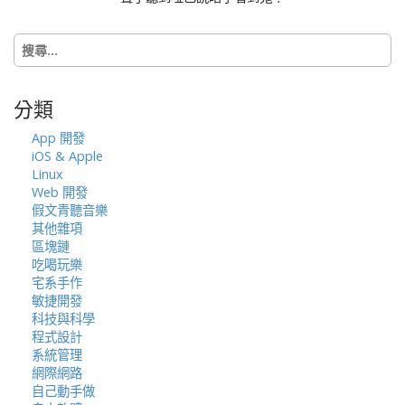
t
i
搜
o
尋
n
關
鍵
分類
字:
App 開發
iOS & Apple
Linux
Web 開發
假文青聽音樂
其他雜項
區塊鏈
吃喝玩樂
宅系手作
敏捷開發
科技與科學
程式設計
系統管理
網際網路
自己動手做