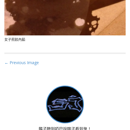
女子煎餃內餡
P
← Previous Image
o
s
t
n
a
v
i
g
a
聾子聽到啞巴說瞎子看到鬼！