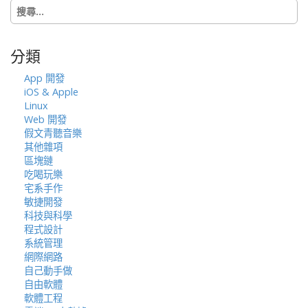
搜
o
尋
n
關
鍵
分類
字:
App 開發
iOS & Apple
Linux
Web 開發
假文青聽音樂
其他雜項
區塊鏈
吃喝玩樂
宅系手作
敏捷開發
科技與科學
程式設計
系統管理
網際網路
自己動手做
自由軟體
軟體工程