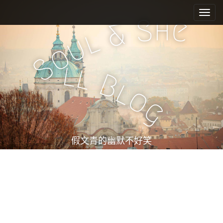
M
S
k
a
h
S
e
&
i
i
l
u
p
n
o
t
m
S
o
l
l
e
c
B
l
n
o
o
n
u
g
t
e
n
t
假文青的幽默不好笑