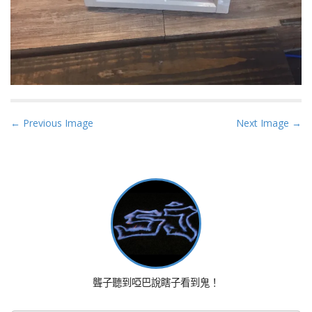
P
← Previous Image
Next Image →
o
s
t
n
a
v
i
g
a
聾子聽到啞巴說瞎子看到鬼！
t
i