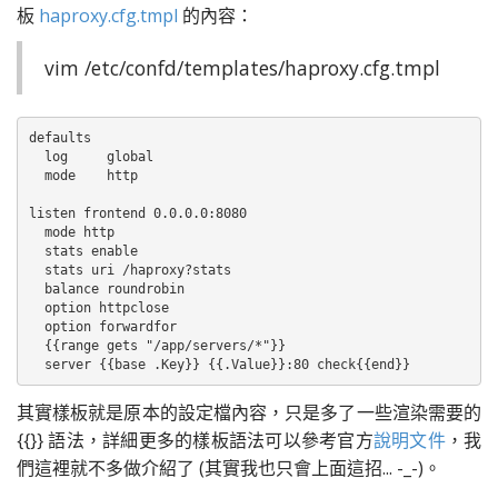
板
haproxy.cfg.tmpl
的內容：
vim /etc/confd/templates/haproxy.cfg.tmpl
defaults

  log     global

  mode    http

listen frontend 0.0.0.0:8080

  mode http

  stats enable

  stats uri /haproxy?stats

  balance roundrobin

  option httpclose

  option forwardfor

  {{range gets "/app/servers/*"}}

  server {{base .Key}} {{.Value}}:80 check{{end}}
其實樣板就是原本的設定檔內容，只是多了一些渲染需要的
{{}} 語法，詳細更多的樣板語法可以參考官方
說明文件
，我
們這裡就不多做介紹了 (其實我也只會上面這招... -_-)。