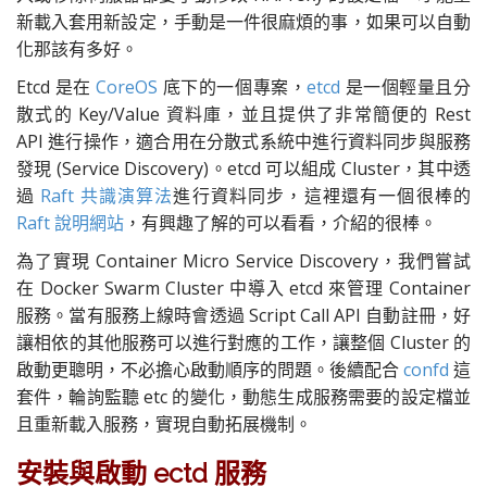
新載入套用新設定，手動是一件很麻煩的事，如果可以自動
化那該有多好。
Etcd 是在
CoreOS
底下的一個專案，
etcd
是一個輕量且分
散式的 Key/Value 資料庫
，並且提供了非常簡便的 Rest
API 進行操作，適合用在分散式系統中進行資料同步與服務
發現 (Service Discovery)。etcd 可以組成 Cluster，其中透
過
Raft 共識演算法
進行資料同步，這裡還有一個很棒的
Raft 說明網站
，有興趣了解的可以看看，介紹的很棒。
為了實現 Container Micro Service Discovery，我們嘗試
在 Docker Swarm Cluster 中導入 etcd 來管理 Container
服務。當有服務上線時會透過 Script Call API 自動註冊，好
讓相依的其他服務可以進行對應的工作，讓整個 Cluster 的
啟動更聰明，不必擔心啟動順序的問題。後續配合
confd
這
套件，輪詢監聽 etc 的變化，動態生成服務需要的設定檔並
且重新載入服務，實現自動拓展機制。
安裝與啟動 ectd 服務