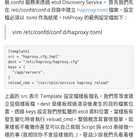
裝 confd 服務來透過 etcd Discovery Service。
首先我們先
在
/etc/confd/conf.d 目錄中
建立
haproxy.toml
檔案，設定
檔必須以 .toml 作為結尾，HAProxy 的範例設定檔如下：
vim /etc/confd/conf.d/haproxy.toml
[template]

src = "haproxy.cfg.tmpl"

dest = "/etc/haproxy/haproxy.cfg"

keys = [

  "/app/servers",

]

reload_cmd = "/usr/sbin/service haproxy reload"
上面的 src 表示 Template 設定檔樣板檔名，我們等等會建
立這個樣板檔。dest 是樣板經過渲染後產生的目的檔案位
置，透過 keys 設定我們想監聽的 etcd 資料位置，當樣板有
發生變化時會執行
reload_cmd。整個概念其實很簡單，如
果樣板不複雜你甚至可以自己寫個 Script 與 etcd 串接做一
樣的事 (我相信你不會這樣做的...)，廢話少說我們先看看樣