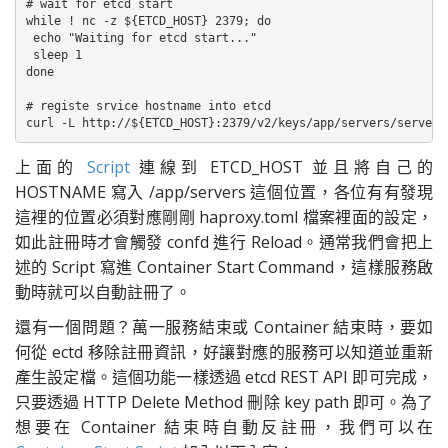
# wait for etcd start

while ! nc -z ${ETCD_HOST} 2379; do

 echo "Waiting for etcd start..."

 sleep 1

done

# registe srvice hostname into etcd

curl -L http://${ETCD_HOST}:2379/v2/keys/app/servers/server-
上面的
Script
連線到 ETCD_HOST 並且將自己的
HOSTNAME 寫入 /app/servers 這個位置，各位有有發現
這裡的位置必須對應剛剛 haproxy.toml 檔案裡面的設定，
如此註冊時才會觸發 confd 進行 Reload。通常我們會把上
述的 Script 寫進 Container Start Command，這樣服務啟
動時就可以自動註冊了。
還有一個問題？萬一服務結束或 Container 結束時，要如
何從 ectd 移除註冊資訊，好讓對應的服務可以知道並重新
產生設定檔。這個功能一樣透過 etcd REST API 即可完成，
只要透過 HTTP Delete Method 刪除 key path 即可。為了
想要在 Container 結束時自動反註冊，我們可以在