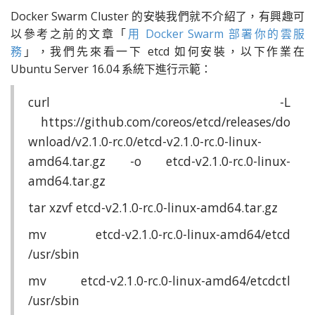
Docker Swarm Cluster 的安裝我們就不介紹了，有興趣可
以參考之前的文章「
用 Docker Swarm 部署你的雲服
務
」
，我們先來看一下 etcd 如何安裝，以下作業在
Ubuntu Server 16.04 系統下進行示範：
curl -L
https://github.com/coreos/etcd/releases/do
wnload/v2.1.0-rc.0/etcd-v2.1.0-rc.0-linux-
amd64.tar.gz -o etcd-v2.1.0-rc.0-linux-
amd64.tar.gz
tar xzvf etcd-v2.1.0-rc.0-linux-amd64.tar.gz
mv etcd-v2.1.0-rc.0-linux-amd64/etcd
/usr/sbin
mv etcd-v2.1.0-rc.0-linux-amd64/etcdctl
/usr/sbin