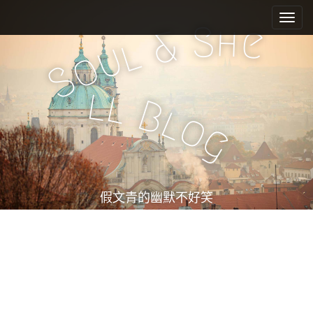
M
S
k
a
S
h
e
&
i
l
i
u
o
p
n
S
t
m
o
l
l
e
c
B
l
o
n
o
g
n
u
t
e
n
t
假文青的幽默不好笑