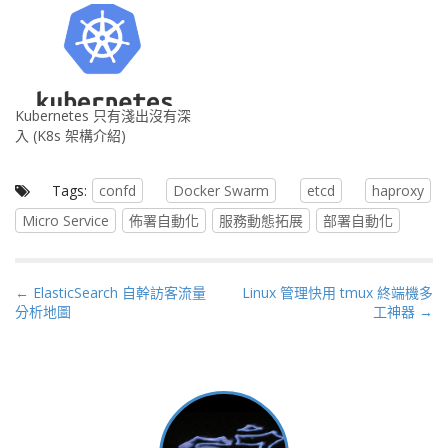
Kubernetes 只有淺出沒有深
入 (K8s 架構介紹)
Tags:
confd
Docker Swarm
etcd
haproxy
Micro Service
佈署自動化
服務動態拓展
部署自動化
P
← ElasticSearch 自幹訪客流量
Linux 管理快用 tmux 終端機多
分析地圖
工神器 →
o
s
t
n
a
v