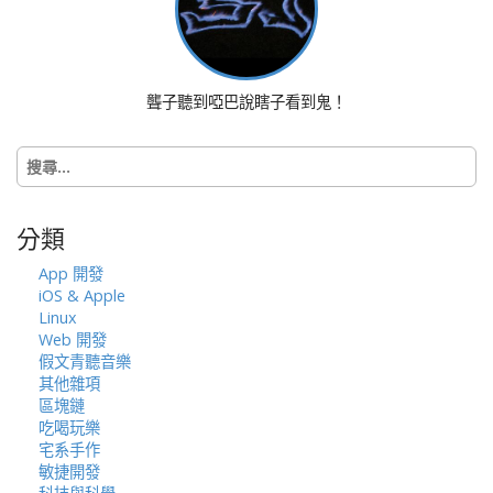
i
g
a
t
聾子聽到啞巴說瞎子看到鬼！
i
o
搜
n
尋
關
鍵
分類
字:
App 開發
iOS & Apple
Linux
Web 開發
假文青聽音樂
其他雜項
區塊鏈
吃喝玩樂
宅系手作
敏捷開發