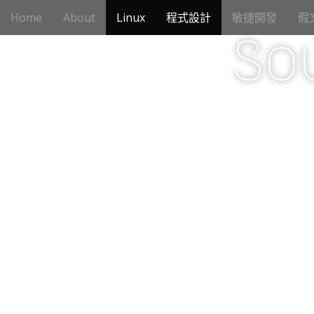
M
S
Home
About
Linux
程式設計
敏捷開發
假
k
a
i
So
i
p
n
t
m
o
e
c
n
o
n
u
t
e
n
t