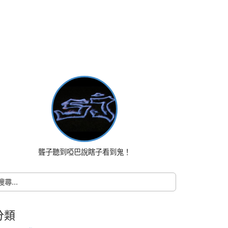
聾子聽到啞巴說瞎子看到鬼！
分類
: