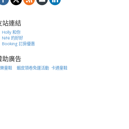
友站連結
Holly 和你
NiNi 的好好
Booking 訂房優惠
贊助廣告
樂童鞋
蝦皮領卷免運活動
卡通童鞋