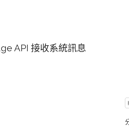
sage API 接收系統訊息
搜
尋
關
鍵
字