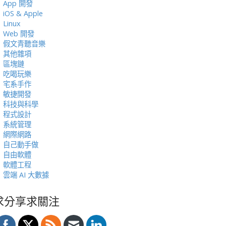
App 開發
iOS & Apple
Linux
Web 開發
假文青聽音樂
其他雜項
區塊鏈
吃喝玩樂
宅系手作
敏捷開發
科技與科學
程式設計
系統管理
網際網路
自己動手做
自由軟體
軟體工程
雲端 AI 大數據
求分享求關注