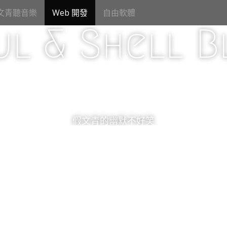
文青聽音樂
Web 開發
自由軟體
ul & Shell B
假文青的幽默不好笑