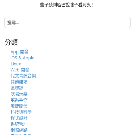
聾子聽到啞巴說瞎子看到鬼！
a
t
搜
i
尋
o
關
n
鍵
分類
字:
App 開發
iOS & Apple
Linux
Web 開發
假文青聽音樂
其他雜項
區塊鏈
吃喝玩樂
宅系手作
敏捷開發
科技與科學
程式設計
系統管理
網際網路