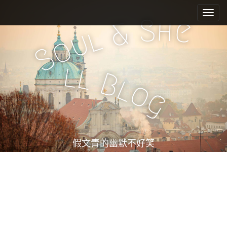
M
S
k
a
S
h
e
&
i
l
i
u
o
p
n
S
t
m
o
l
l
e
c
B
l
o
n
o
g
n
u
t
e
n
t
假文青的幽默不好笑