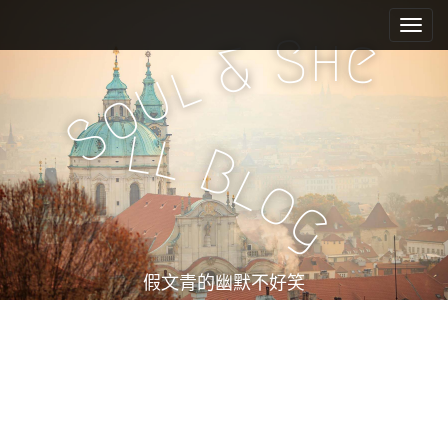
M
S
k
a
h
S
e
&
i
i
l
u
p
n
o
t
m
S
o
l
l
e
c
B
l
n
o
o
n
u
g
t
e
n
t
假文青的幽默不好笑