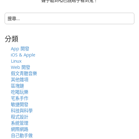
聾子聽到啞巴說瞎子看到鬼！
t
i
搜
o
尋
n
關
鍵
分類
字:
App 開發
iOS & Apple
Linux
Web 開發
假文青聽音樂
其他雜項
區塊鏈
吃喝玩樂
宅系手作
敏捷開發
科技與科學
程式設計
系統管理
網際網路
自己動手做