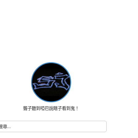
聾子聽到啞巴說瞎子看到鬼！