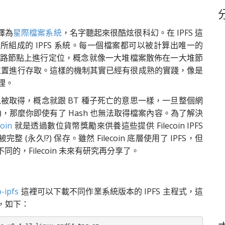
鍵
字
譯為
星際檔案系統
，名字聽起來很酷炫很科幻。在 IPFS 這
組成的 IPFS 系統。每一個檔案都可以被計算出唯一的
路節點上進行定位，概念就像一大堆檔案散佈在一大堆節
的位置進行存取。這樣的機制其實已經有很成熟的實踐，像是
原理。
可以被取得，概念就跟 BT 種子死亡的意思一樣，一旦整個網
)，那麼你即使有了 Hash 也無法取得檔案內容。
為了解決
coin
就是透過數位貨幣獎勵來供養這些提供 Filecoin IPFS
久!?) 保存。雖然 Filecoin 底層使用了 IPFS，但
路是不同的，Filecoin 未來有研究再分享了。
o-ipfs
這裡可以下載不同作業系統版本的 IPFS 主程式，這
裝，如下：