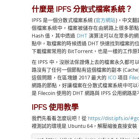
什麼是 IPFS 分散式檔案系統？
IPFS
是一個分散式檔案系統 (
官方網站
)，中文翻
個檔案系統中，檔案被儲存在由網路上很多節點所
Hash 值，其中
透過
DHT
演算法可以在眾多的網
點中，取檔案的時候透過 DHT 快速找到檔案
下載檔案常用的 BitTorrent，也是一樣的工作
在 IPFS 中，沒辦法保證傳上去的檔案永久都
路沒有了任何一個節點有這個檔案的副本 (Cache
這個問題，在區塊鏈 2017 最大的
ICO
項目
File
網路的節點，好讓檔案在分散式檔案系統中可以被完整 (永
是 Filecoin 使用的 DHT 網路與 IPFS 公用網
IPFS 使用教學
我們先看看怎麼玩吧！從
https://dist.ipfs.io/#g
裡測試的環境是 Ubuntu 64，解壓縮後直接安