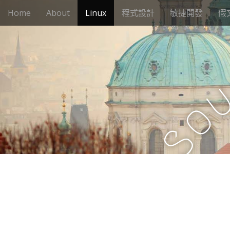
M
S
Home
About
Linux
程式設計
敏捷開發
假
k
a
i
i
p
n
t
m
o
e
c
n
o
n
u
o
t
e
S
n
t