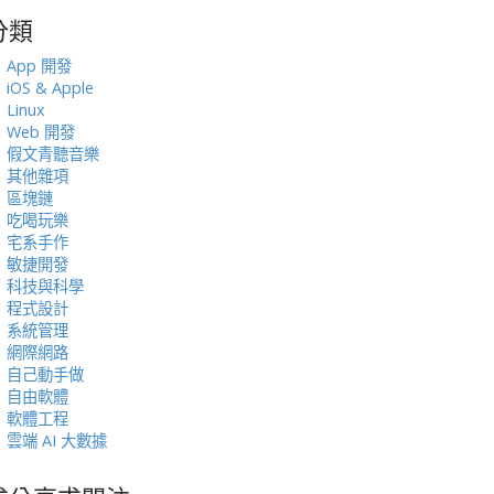
分類
:
App 開發
iOS & Apple
Linux
Web 開發
假文青聽音樂
其他雜項
區塊鏈
吃喝玩樂
宅系手作
敏捷開發
科技與科學
程式設計
系統管理
網際網路
自己動手做
自由軟體
軟體工程
雲端 AI 大數據