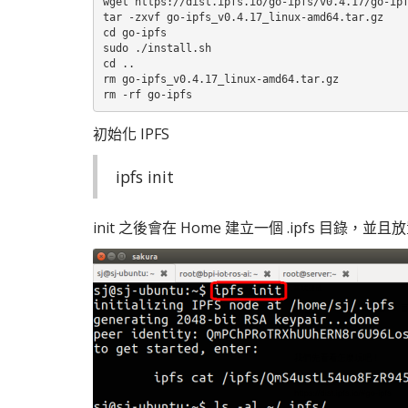
wget https://dist.ipfs.io/go-ipfs/v0.4.17/go-ipf
tar -zxvf go-ipfs_v0.4.17_linux-amd64.tar.gz

cd go-ipfs

sudo ./install.sh

cd ..

rm go-ipfs_v0.4.17_linux-amd64.tar.gz

rm -rf go-ipfs
初始化 IPFS
ipfs init
init 之後會在 Home 建立一個 .ipfs 目錄，並且