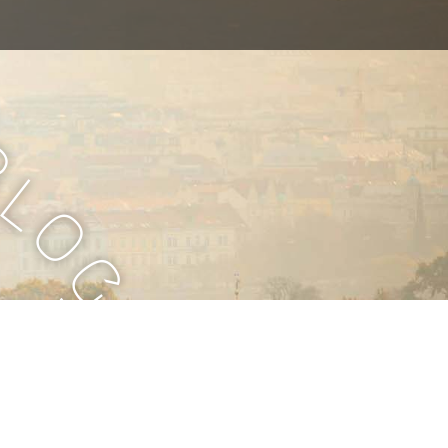
B
l
o
g