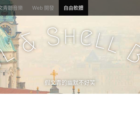
文青聽音樂
Web 開發
自由軟體
h
S
e
l
&
l
l
u
假文青的幽默不好笑