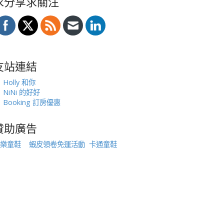
求分享求關注
友站連結
Holly 和你
NiNi 的好好
Booking 訂房優惠
贊助廣告
樂童鞋
蝦皮領卷免運活動
卡通童鞋